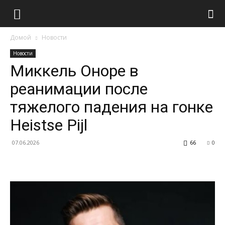
Домой
Новости
Новости
Миккель Оноре в
реанимации после
тяжелого падения на гонке
Heistse Pijl
07.06.2026
66
0