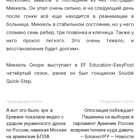
Миккель. Он упал очень сильно, и на следующий день
после гонки всё еще находится в реанимации в
больнице. Миккель в стабильном состоянии, но у него
сломано семь ребер, три позвонка и ключица. Также у
него прокол легкого. Это очень тяжело, и
восстановление будет долгим».
Миккель Оноре выступает в EF Education-EasyPost
четвёртый сезон, ранее он был гонщиком Soudal
Quick-Step.
Предыдущая статья
Следующая статья
А вот это было зря: в
Оппозиция побеждает
Ереване показали видео с
Пашиняна на выборах в
ударом украинского дрона
парламент Армении. Россия
по России, намекая Москве
вовремя поняла куда давить
на армянские БПЛА
— БлокнотРУ — Новости