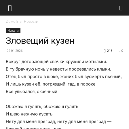
Домой
Новости
Новости
Зловещий кузен
02.01.2026
215
0
Вокруг догорающей свечки кружили мотыльки.
В ту брачную ночь у невесты прорезались клыки.
Отец был просто в шоке, жених был вусмерть пьяный,
И лишь кузен её, погрязший, гад, в пороке
Все улыбался, окаянный
Обожаю я гулять, обожаю я гулять
И шею нежную кусать.
Нету для меня преград, нету для меня преград —
Каждой жертве очень рад.