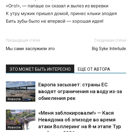
«Ого!», — папаше он сказал и вылез из веревки
К утру мужик пришел домой, принес клыки злодея
Бить зубы было не впервой — хорошая идея!
Предыдущая статья
Следующая статья
Мы сами заслужили это
Big Syke Interlude
ЭТО МОЖЕТ БЫТЬ ИНТЕРЕСНО
ЕЩЕ ОТ АВТОРА
Европа засыхает: страны ЕС
вводят ограничения на воду из-за
обмеления рек
Новости
«Меня заблокировали!» — Кася
Невядома об эпизоде во время
атаки Воллеринг на 8-м этапе Тур
Новости