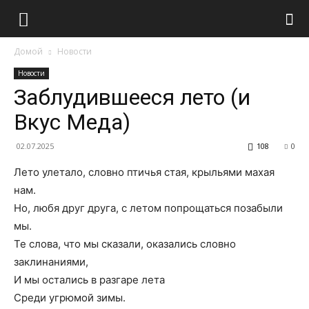
Домой
Новости
Новости
Заблудившееся лето (и
Вкус Меда)
02.07.2025
108
0
Лето улетало, словно птичья стая, крыльями махая
нам.
Но, любя друг друга, с летом попрощаться позабыли
мы.
Те слова, что мы сказали, оказались словно
заклинаниями,
И мы остались в разгаре лета
Среди угрюмой зимы.