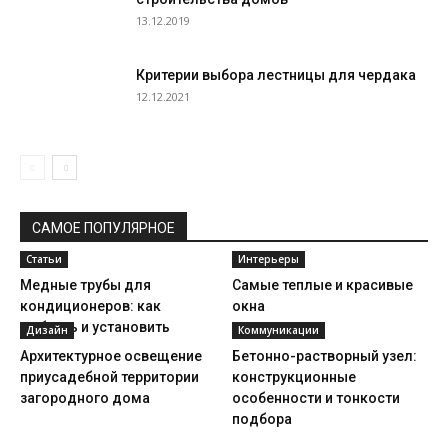
13.12.2019
Критерии выбора лестницы для чердака
12.12.2021
САМОЕ ПОПУЛЯРНОЕ
Статьи
Интерьеры
Медные трубы для
Самые теплые и красивые
кондиционеров: как
окна
выбрать и установить
Дизайн
Коммуникации
Архитектурное освещение
Бетонно-растворный узел:
приусадебной территории
конструкционные
загородного дома
особенности и тонкости
подбора