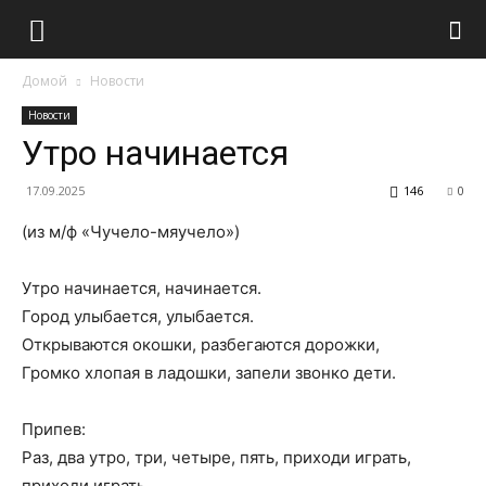
Домой
Новости
Новости
Утро начинается
17.09.2025
146
0
(из м/ф «Чучело-мяучело»)
Утро начинается, начинается.
Город улыбается, улыбается.
Открываются окошки, разбегаются дорожки,
Громко хлопая в ладошки, запели звонко дети.
Припев:
Раз, два утро, три, четыре, пять, приходи играть,
приходи играть.