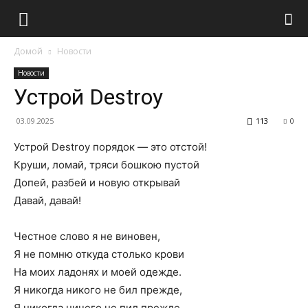
Домой
Новости
Новости
Устрой Destroy
03.09.2025
113
0
Устрой Destroy порядок — это отстой!
Круши, ломай, тряси бошкою пустой
Допей, разбей и новую открывай
Давай, давай!
Честное слово я не виновен,
Я не помню откуда столько крови
На моих ладонях и моей одежде.
Я никогда никого не бил прежде,
Я никогда ничего не пил прежде,