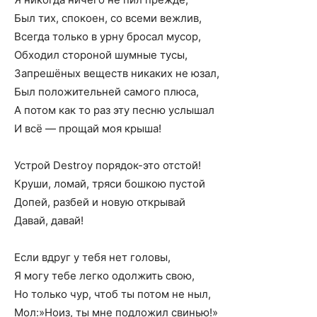
Был тих, спокоен, со всеми вежлив,
Всегда только в урну бросал мусор,
Обходил стороной шумные тусы,
Запрешёных вещеcтв никаких не юзал,
Был положительней самого плюса,
А потом как то раз эту песню услышал
И всё — прощай моя крыша!
Устрой Destroy порядок-это отстой!
Круши, ломай, тряси бошкою пустой
Допей, разбей и новую открывай
Давай, давай!
Если вдруг у тебя нет головы,
Я могу тебе легко одолжить свою,
Но только чур, чтоб ты потом не ныл,
Мол:»Ноиз, ты мне подложил свинью!»