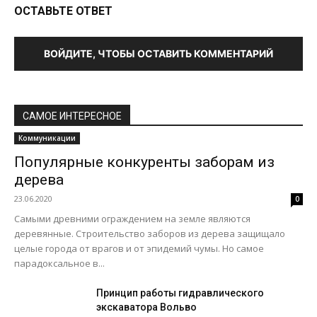
ОСТАВЬТЕ ОТВЕТ
ВОЙДИТЕ, ЧТОБЫ ОСТАВИТЬ КОММЕНТАРИЙ
САМОЕ ИНТЕРЕСНОЕ
Коммуникации
Популярные конкуренты заборам из
дерева
23.06.2020
0
Самыми древними ограждением на земле являются
деревянные. Строительство заборов из дерева защищало
целые города от врагов и от эпидемий чумы. Но самое
парадоксальное в...
Принцип работы гидравлического
экскаватора Вольво