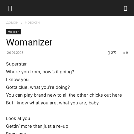
Домой
Новости
Новости
Womanizer
26.09.2025
279
0
Superstar
Where you from, how’s it going?
I know you
Gotta clue, what you’re doing?
You can play brand new to all the other chicks out here
But I know what you are, what you are, baby
Look at you
Gettin’ more than just a re-up
Baby, you