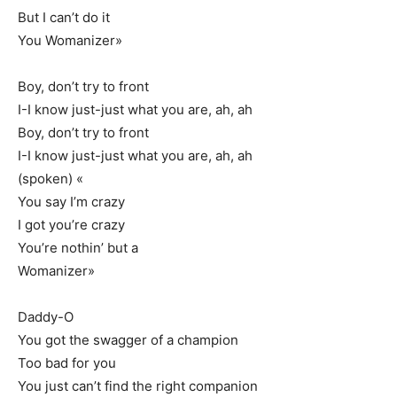
But I can’t do it
You Womanizer»
Boy, don’t try to front
I-I know just-just what you are, ah, ah
Boy, don’t try to front
I-I know just-just what you are, ah, ah
(spoken) «
You say I’m crazy
I got you’re crazy
You’re nothin’ but a
Womanizer»
Daddy-O
You got the swagger of a champion
Too bad for you
You just can’t find the right companion