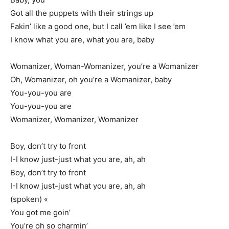
Got all the puppets with their strings up
Fakin’ like a good one, but I call ’em like I see ’em
I know what you are, what you are, baby
Womanizer, Woman-Womanizer, you’re a Womanizer
Oh, Womanizer, oh you’re a Womanizer, baby
You-you-you are
You-you-you are
Womanizer, Womanizer, Womanizer
Boy, don’t try to front
I-I know just-just what you are, ah, ah
Boy, don’t try to front
I-I know just-just what you are, ah, ah
(spoken) «
You got me goin’
You’re oh so charmin’