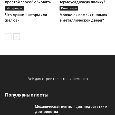
простой способ обновить
термоусадочную пленку?
интерьер
Интерьеры
Интерьеры
Что лучше – шторы или
Можно ли поменять замок
жалюзи
в металлической двери?
Всё для строительства и ремонта
Популярные посты
Механическая вентиляция: недостатки и
достоинства