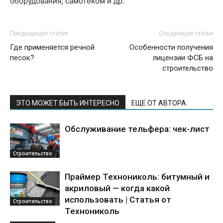
оборудования, самотеком и др.
Предыдущая статья
Следующая статья
Где применяется речной
Особенности получения
песок?
лицензии ФСБ на
строительство
ЭТО МОЖЕТ БЫТЬ ИНТЕРЕСНО
ЕЩЕ ОТ АВТОРА
Обслуживание тельфера: чек-лист
Строительство
Праймер Технониколь: битумный и
акриловый — когда какой
использовать | Статья от
Строительство
Технониколь