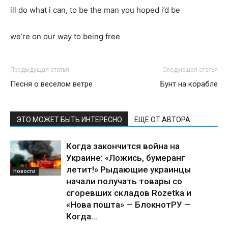
ill do what i can, to be the man you hoped i’d be
we’re on our way to being free
Предыдущая статья
Следующая статья
Песня о веселом ветре
Бунт на корабле
ЭТО МОЖЕТ БЫТЬ ИНТЕРЕСНО
ЕЩЕ ОТ АВТОРА
Когда закончится война на
Украине: «Ложись, бумеранг
летит!» Рыдающие украинцы
Новости
начали получать товары со
сгоревших складов Rozetka и
«Нова пошта» — БлокнотРУ —
Когда...