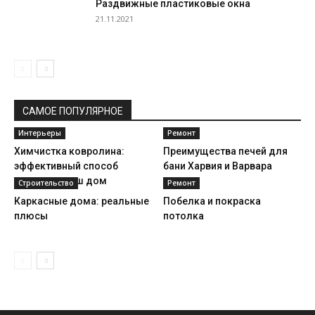
Раздвижные пластиковые окна
21.11.2021
САМОЕ ПОПУЛЯРНОЕ
Интерьеры
Ремонт
Химчистка ковролина:
Преимущества печей для
эффективный способ
бани Харвия и Варвара
освежить ваш дом
Строительство
Ремонт
Каркасные дома: реальные
Побелка и покраска
плюсы
потолка