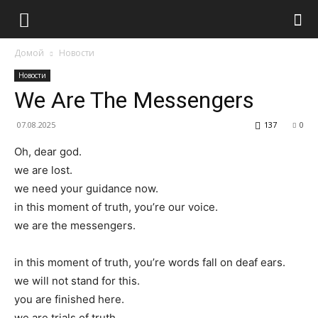
Домой
Новости
Новости
We Are The Messengers
07.08.2025
137
0
Oh, dear god.
we are lost.
we need your guidance now.
in this moment of truth, you’re our voice.
we are the messengers.
in this moment of truth, you’re words fall on deaf ears.
we will not stand for this.
you are finished here.
we are trials of truth.