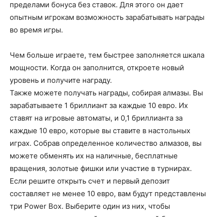
пределами бонуса без ставок. Для этого он дает
опытным игрокам возможность зарабатывать награды
во время игры.
Чем больше играете, тем быстрее заполняется шкала
мощности. Когда он заполнится, откроете новый
уровень и получите награду.
Также можете получать награды, собирая алмазы. Вы
зарабатываете 1 бриллиант за каждые 10 евро. Их
ставят на игровые автоматы, и 0,1 бриллианта за
каждые 10 евро, которые вы ставите в настольных
играх. Собрав определенное количество алмазов, вы
можете обменять их на наличные, бесплатные
вращения, золотые фишки или участие в турнирах.
Если решите открыть счет и первый депозит
составляет не менее 10 евро, вам будут представлены
три Power Box. Выберите один из них, чтобы