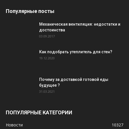
Популярные посты
Механическая вентиляция: недостатки и
достоинства
03.09.2017
Как подобрать утеплитель для стен?
19.12.2020
Почему за доставкой готовой еды
будущее ?
31.03.2021
ПОПУЛЯРНЫЕ КАТЕГОРИИ
Новости
10327