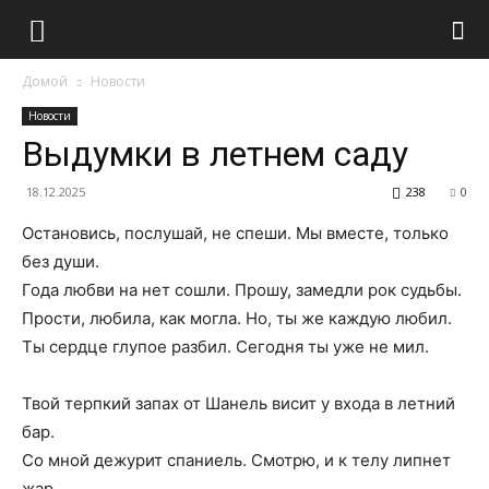
Домой
Новости
Новости
Выдумки в летнем саду
18.12.2025
238
0
Остановись, послушай, не спеши. Мы вместе, только
без души.
Года любви на нет сошли. Прошу, замедли рок судьбы.
Прости, любила, как могла. Но, ты же каждую любил.
Ты сердце глупое разбил. Сегодня ты уже не мил.
Твой терпкий запах от Шанель висит у входа в летний
бар.
Со мной дежурит спаниель. Смотрю, и к телу липнет
жар.