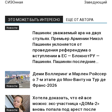
СИЗОнная
Заведующий
ЭТО МОЖЕТ БЫТЬ ИНТЕРЕСНО
ЕЩЕ ОТ АВТОРА
Новости
Пашинян: уважаемый ара на двух
стульях. Премьер Армении Никол
Пашинян уклоняется от
проведения референдума о
вступлении в ЕС — БлокнотРУ —
Пашинян. Пашинян последние...
Деми Воллеринг и Марлен Ройссер
о 7-м этапе до Мон-Ванту на Тур де
Франс-2026
Новости
Хотела доказать, что ей все
можно: экс-участница «ДОМа-2»
вновь попала под арест после
Новости