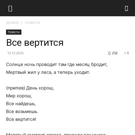
Домой
Новости
Новости
Все вертится
15.12.2025
253
0
Солнце ночь проводит там где месяц бродит,
Мертвый жил у леса, а теперь уходит.
(припев) День хорош,
Мир хорош,
Все найдешь,
Все возьмешь.
Все вертится!
Мертвый смотрит строго, впереди так много