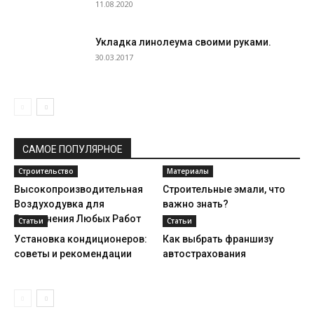
11.08.2020
Укладка линолеума своими руками.
30.03.2017
САМОЕ ПОПУЛЯРНОЕ
Строительство
Материалы
Высокопроизводительная
Строительные эмали, что
Воздуходувка для
важно знать?
Выполнения Любых Работ
Статьи
Статьи
Установка кондиционеров:
Как выбрать франшизу
советы и рекомендации
автострахования