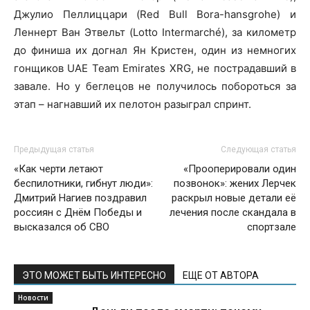
Джулио Пеллиццари (Red Bull Bora-hansgrohe) и
Леннерт Ван Этвельт (Lotto Intermarché), за километр
до финиша их догнал Ян Кристен, один из немногих
гонщиков UAE Team Emirates XRG, не пострадавший в
завале. Но у беглецов не получилось побороться за
этап – нагнавший их пелотон разыграл спринт.
Предыдущая статья
Следующая статья
«Как черти летают
«Прооперировали один
беспилотники, гибнут люди»:
позвонок»: жених Лерчек
Дмитрий Нагиев поздравил
раскрыл новые детали её
россиян с Днём Победы и
лечения после скандала в
высказался об СВО
спортзале
ЭТО МОЖЕТ БЫТЬ ИНТЕРЕСНО
ЕЩЕ ОТ АВТОРА
Новости