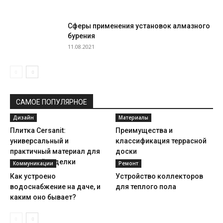
Сферы применения установок алмазного
бурения
11.08.2021
САМОЕ ПОПУЛЯРНОЕ
Дизайн
Материалы
Плитка Cersanit:
Преимущества и
универсальный и
классификация террасной
практичный материал для
доски
настенной отделки
Коммуникации
Ремонт
Как устроено
Устройство коллекторов
водоснабжение на даче, и
для теплого пола
каким оно бывает?