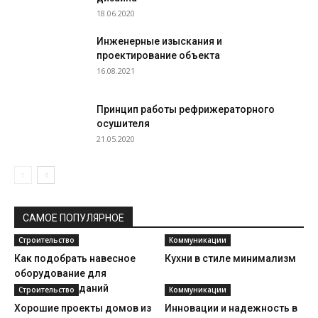
18.06.2020
Инженерные изыскания и
проектирование объекта
16.08.2021
Принцип работы рефрижераторного
осушителя
21.05.2020
САМОЕ ПОПУЛЯРНОЕ
Строительство
Коммуникации
Как подобрать навесное
Кухни в стиле минимализм
оборудование для
демонтажа зданий
Строительство
Коммуникации
Хорошие проекты домов из
Инновации и надежность в