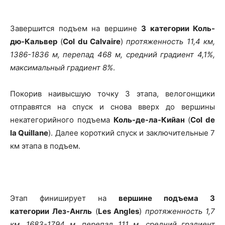
Завершится подъем на вершине
3 категории Коль-
дю-Кальвер
(
Col du Calvaire
)
протяженность 11,4 км,
1386-1836 м, перепад 468 м, средний градиент 4,1%,
максимальный градиент 8%
.
Покорив наивысшую точку 3 этапа, велогонщики
отправятся на спуск и снова вверх до вершины
некатегорийного подъема
Коль-де-ла-Кийан
(
Col de
la Quillane
). Далее короткий спуск и заключительные 7
км этапа в подъем.
Этап финиширует на
вершине подъема 3
категории
Лез-Англь
(
Les Angles
)
протяженность 1,7
км, 1683-1794 м, перепад 111 м, средний градиент