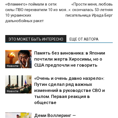
«Фламинго» поймали в сети:
«Прости меня, любовь
силы ПВО перехватили 10 из
моя…»: скончалась 53-летняя
10 украинских
писательница Ирада Берг
дальнобойных ракет
ЭТО МОЖЕТ БЫТЬ ИНТЕРЕСНО
ЕЩЕ ОТ АВТОРА
Память без виновника: в Японии
почтили жертв Хиросимы, но о
США предпочли не говорить
Новости
«Очень и очень давно назрело»:
Путин сделал ряд важных
изменений в руководстве СВО и
Новости
тылом. Первая реакция в
обществе
Деми Воллеринг —