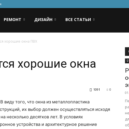
я
РЕМОНТ
ДИЗАЙН
ВСЕ СТАТЬИ
ся хорошие окна ПВХ
тся хорошие окна
С
Р
о
э
1091
0
01
Пе
В виду того, что окна из металлопластика
р
струкций, их выбор должен осуществляться исходя
не
 на несколько десятков лет. В условиях
д
ронное устройства и архитектурное решение
об