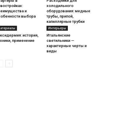
вартиры в
Расходники для
овостройках:
холодильного
реимущества и
оборудования: медные
собенности выбора
трубы, припой,
капиллярные трубки
атериалы
Интерьеры
ксидермия: история,
Итальянские
хники, применение
светильники —
характерные черты и
виды