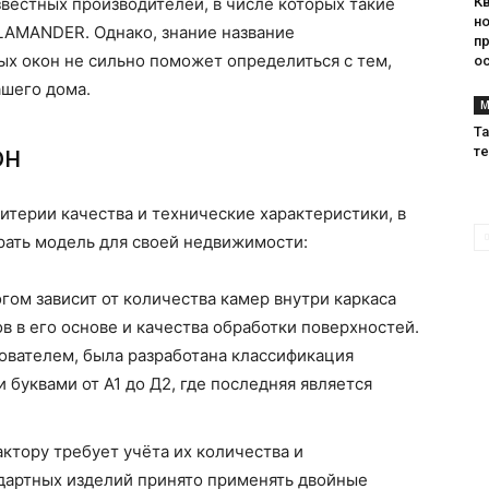
вестных производителей, в числе которых такие
К
н
LAMANDER. Однако, знание название
п
ых окон не сильно поможет определиться с тем,
о
ашего дома.
М
Та
он
те
терии качества и технические характеристики, в
рать модель для своей недвижимости:
гом зависит от количества камер внутри каркаса
в в его основе и качества обработки поверхностей.
ователем, была разработана классификация
буквами от А1 до Д2, где последняя является
ктору требует учёта их количества и
дартных изделий принято применять двойные