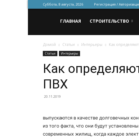
Суббота, 8 августа, 2026
Регистрация / Авторизаци
Всё
ГЛАВНАЯ
СТРОИТЕЛЬСТВО
Домой
Статьи
Интерьеры
Как определяют
для
Статьи
Интерьеры
Как определяю
строительства
ПВХ
и
20.11.2019
выпускаются в качестве долговечных кон
ремонта
из того факта, что они будут установлены
современных жилищ, когда каждое элект