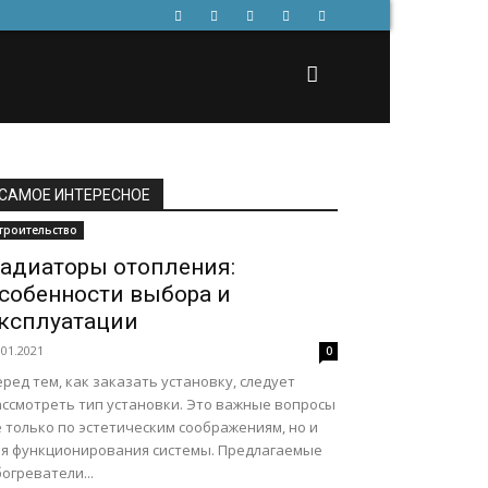
САМОЕ ИНТЕРЕСНОЕ
троительство
адиаторы отопления:
собенности выбора и
ксплуатации
.01.2021
0
ред тем, как заказать установку, следует
ассмотреть тип установки. Это важные вопросы
 только по эстетическим соображениям, но и
ля функционирования системы. Предлагаемые
огреватели...