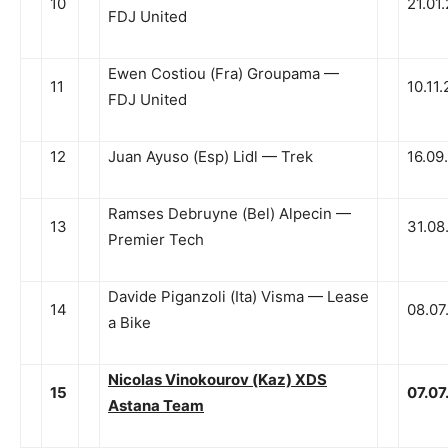
10
21.01
FDJ United
Ewen Costiou (Fra) Groupama —
11
10.11
FDJ United
12
Juan Ayuso (Esp) Lidl — Trek
16.09
Ramses Debruyne (Bel) Alpecin —
13
31.08
Premier Tech
Davide Piganzoli (Ita) Visma — Lease
14
08.07
a Bike
Nicolas Vinokourov (Kaz) XDS
15
07.07
Astana Team