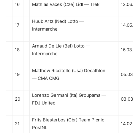
16
Mathias Vacek (Cze) Lidl — Trek
12.06
Huub Artz (Ned) Lotto —
17
14.05
Intermarche
Arnaud De Lie (Bel) Lotto —
18
16.03
Intermarche
Matthew Riccitello (Usa) Decathlon
19
05.03
— CMA CMG
Lorenzo Germani (Ita) Groupama —
20
03.03
FDJ United
Frits Biesterbos (Gbr) Team Picnic
21
14.02
PostNL