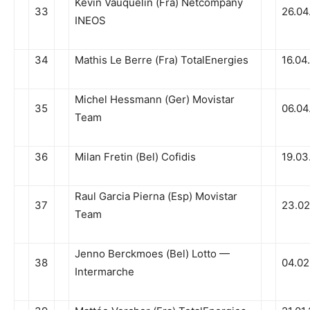
Kevin Vauquelin (Fra) Netcompany
33
26.04
INEOS
34
Mathis Le Berre (Fra) TotalEnergies
16.04
Michel Hessmann (Ger) Movistar
35
06.04
Team
36
Milan Fretin (Bel) Cofidis
19.03
Raul Garcia Pierna (Esp) Movistar
37
23.02
Team
Jenno Berckmoes (Bel) Lotto —
38
04.02
Intermarche