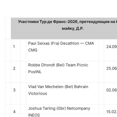
Участники Тур де Франс-2026, претендующие на
майку, Д.Р.
Paul Seixas (Fra) Decathlon — CMA
1
24.09
CMG
Robbe Dhondt (Bel) Team Picnic
2
25.06
PostNL
Vlad Van Mechelen (Bel) Bahrain
3
02.06
Victorious
Joshua Tarling (Gbr) Netcompany
4
15.02
INEOS