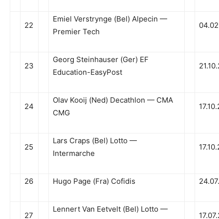
Emiel Verstrynge (Bel) Alpecin —
22
04.02
Premier Tech
Georg Steinhauser (Ger) EF
23
21.10
Education-EasyPost
Olav Kooij (Ned) Decathlon — CMA
24
17.10
CMG
Lars Craps (Bel) Lotto —
25
17.10
Intermarche
26
Hugo Page (Fra) Cofidis
24.07
Lennert Van Eetvelt (Bel) Lotto —
27
17.07