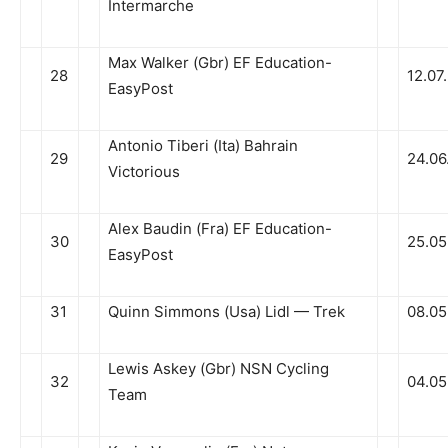
Intermarche
Max Walker (Gbr) EF Education-
28
12.07
EasyPost
Antonio Tiberi (Ita) Bahrain
29
24.06
Victorious
Alex Baudin (Fra) EF Education-
30
25.05
EasyPost
31
Quinn Simmons (Usa) Lidl — Trek
08.05
Lewis Askey (Gbr) NSN Cycling
32
04.05
Team