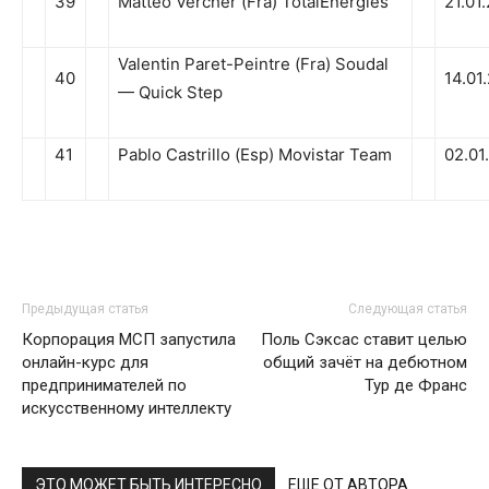
39
Mattéo Vercher (Fra) TotalEnergies
21.01
Valentin Paret-Peintre (Fra) Soudal
40
14.01
— Quick Step
41
Pablo Castrillo (Esp) Movistar Team
02.01
Предыдущая статья
Следующая статья
Корпорация МСП запустила
Поль Сэксас ставит целью
онлайн-курс для
общий зачёт на дебютном
предпринимателей по
Тур де Франс
искусственному интеллекту
ЭТО МОЖЕТ БЫТЬ ИНТЕРЕСНО
ЕЩЕ ОТ АВТОРА