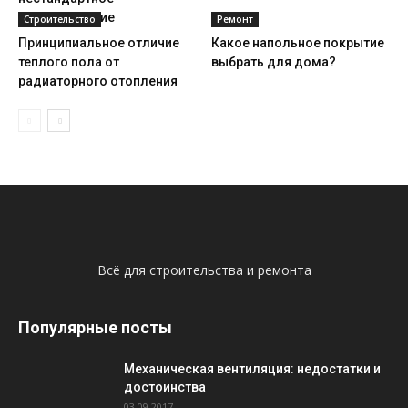
использование
Строительство
Ремонт
Принципиальное отличие
Какое напольное покрытие
теплого пола от
выбрать для дома?
радиаторного отопления
Всё для строительства и ремонта
Популярные посты
Механическая вентиляция: недостатки и
достоинства
03.09.2017