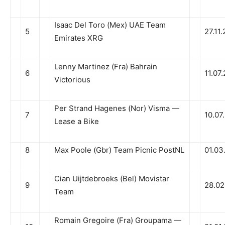
Isaac Del Toro (Mex) UAE Team
5
27.11
Emirates XRG
Lenny Martinez (Fra) Bahrain
6
11.07
Victorious
Per Strand Hagenes (Nor) Visma —
7
10.07
Lease a Bike
8
Max Poole (Gbr) Team Picnic PostNL
01.03
Cian Uijtdebroeks (Bel) Movistar
9
28.02
Team
Romain Gregoire (Fra) Groupama —