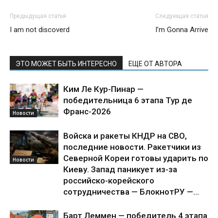
Предыдущая статья
Следующая статья
I am not discoverd
I’m Gonna Arrive
ЭТО МОЖЕТ БЫТЬ ИНТЕРЕСНО
ЕЩЕ ОТ АВТОРА
Ким Ле Кур-Пинар —
победительница 6 этапа Тур де
Франс-2026
Новости
Войска и ракеты КНДР на СВО,
последние новости. Ракетчики из
Северной Кореи готовы ударить по
Новости
Киеву. Запад паникует из-за
российско-корейского
сотрудничества — БлокнотРУ —...
Барт Леммен — победитель 4 этапа