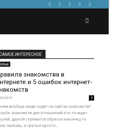
САМОЕ ИНТЕРЕСНОЕ
татьи
равила знакомства в
нтернете и 5 ошибок интернет-
накомств
.04.2019
0
ачем вообще люди сидят на сайтах знакомств?
 клубе знакомств для отношений кто-то ищет
узей, другой стремится обрести наконец-то
ою любовь, а третьи просто...