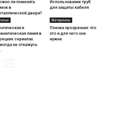
ожно ли поменять
Использование труб
амок в
для защиты кабеля
еталлической двери?
татьи
Материалы
этическая и
Пленка прозрачная: что
мантическая линия в
это и для чего она
урецких сериалах
нужна
икогда не откажусь
..