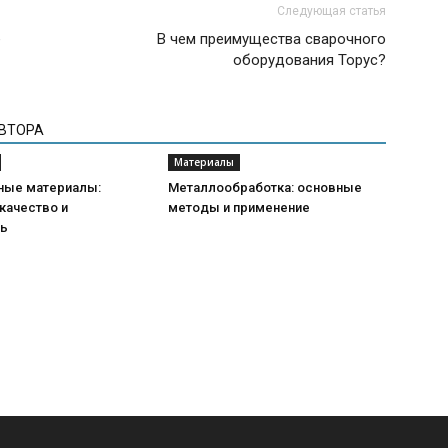
Следующая статья
е
В чем преимущества сварочного
оборудования Торус?
АВТОРА
Материалы
ные материалы:
Металлообработка: основные
качество и
методы и применение
ть