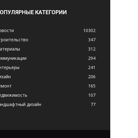
ОПУЛЯРНЫЕ КАТЕГОРИИ
овости
10302
троительство
347
атериалы
312
оммуникации
294
нтерьеры
241
изайн
206
емонт
165
едвижимость
107
андшафтный дизайн
77