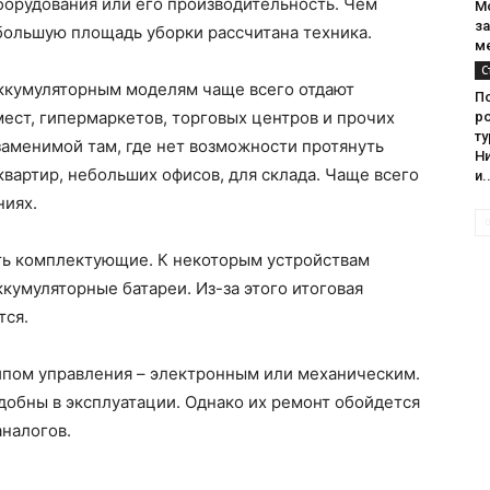
орудования или его производительность. Чем
М
з
 большую площадь уборки рассчитана техника.
м
С
ккумуляторным моделям чаще всего отдают
По
ест, гипермаркетов, торговых центров и прочих
ро
т
заменимой там, где нет возможности протянуть
Н
квартир, небольших офисов, для склада. Чаще всего
и.
ниях.
ь комплектующие. К некоторым устройствам
кумуляторные батареи. Из-за этого итоговая
тся.
типом управления – электронным или механическим.
добны в эксплуатации. Однако их ремонт обойдется
налогов.