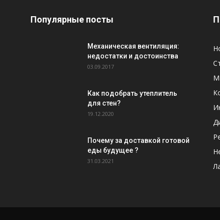
Популярные посты
П
Механическая вентиляция:
Н
недостатки и достоинства
С
03.09.2017
М
К
Как подобрать утеплитель
для стен?
И
19.12.2020
Д
Р
Почему за доставкой готовой
еды будущее ?
Н
31.03.2021
Л