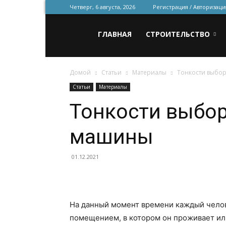
Четверг, 6 августа, 2026
Регистрация / Авторизаци
Всё
ГЛАВНАЯ
СТРОИТЕЛЬСТВО
Домой
Статьи
Материалы
Тонкости выбо
для
Статьи
Материалы
Тонкости выбо
строительства
машины
и
01.12.2021
ремонта
На данный момент времени каждый челов
помещением, в котором он проживает или