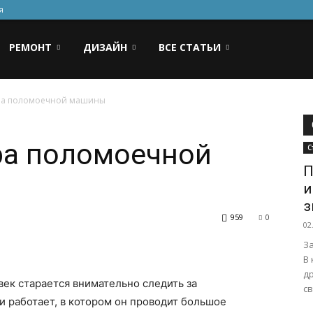
я
РЕМОНТ
ДИЗАЙН
ВСЕ СТАТЬИ
ра поломоечной машины
ра поломоечной
С
П
и
з
959
0
02
З
В
др
ек старается внимательно следить за
св
 работает, в котором он проводит большое