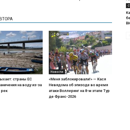
С
К
бе
АВТОРА
В
Новости
ыхает: страны ЕС
«Меня заблокировали!» — Кася
аничения на воду из-за
Невядома об эпизоде во время
 рек
атаки Воллеринг на 8-м этапе Тур
де Франс-2026