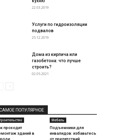
кухню
22.03.2019
Услуги по гидроизоляции
подвалов
25.12.2019
Дома из кирпича или
газобетона: что лучше
строить?
02.05.2021
САМОЕ ПОПУЛЯРНОЕ
троительство
Мебель
ак проходит
Подъемники для
емонтаж зданий в
инвалидов: избавьтесь
ороде
от препятствий