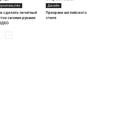
троительство
Дизайн
ак сделать печатный
Призраки английского
тон своими руками:
стиля
ИДЕО