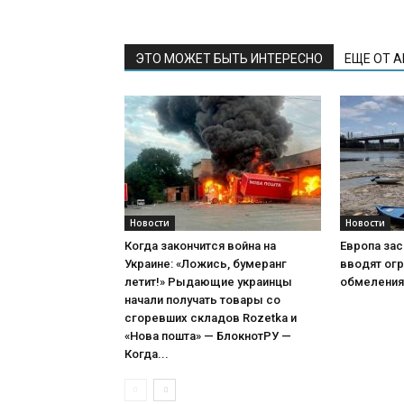
ЭТО МОЖЕТ БЫТЬ ИНТЕРЕСНО
ЕЩЕ ОТ 
Новости
Новости
Когда закончится война на
Европа зас
Украине: «Ложись, бумеранг
вводят огр
летит!» Рыдающие украинцы
обмеления
начали получать товары со
сгоревших складов Rozetka и
«Нова пошта» — БлокнотРУ —
Когда...