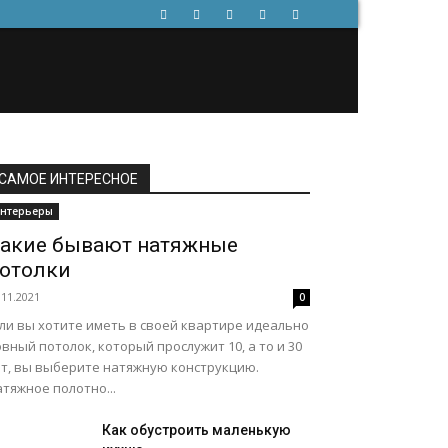
САМОЕ ИНТЕРЕСНОЕ
нтерьеры
акие бывают натяжные
отолки
.11.2021
0
сли вы хотите иметь в своей квартире идеально
вный потолок, который прослужит 10, а то и 30
ет, вы выберите натяжную конструкцию.
тяжное полотно...
Как обустроить маленькую