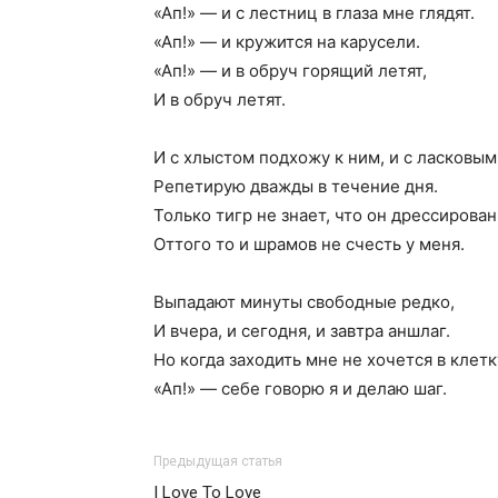
«Ап!» — и с лестниц в глаза мне глядят.
«Ап!» — и кружится на карусели.
«Ап!» — и в обруч горящий летят,
И в обруч летят.
И с хлыстом подхожу к ним, и с ласковым
Репетирую дважды в течение дня.
Только тигр не знает, что он дрессирован
Оттого то и шрамов не счесть у меня.
Выпадают минуты свободные редко,
И вчера, и сегодня, и завтра аншлаг.
Но когда заходить мне не хочется в клетк
«Ап!» — себе говорю я и делаю шаг.
Предыдущая статья
I Love To Love