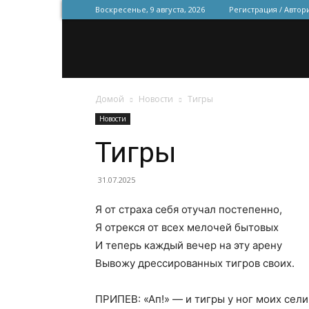
Воскресенье, 9 августа, 2026
Регистрация / Автор
Домой
Новости
Тигры
Новости
Тигры
31.07.2025
Я от страха себя отучал постепенно,
Я отрекся от всех мелочей бытовых
И теперь каждый вечер на эту арену
Вывожу дрессированных тигров своих.
ПРИПЕВ: «Ап!» — и тигры у ног моих сели