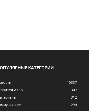
ОПУЛЯРНЫЕ КАТЕГОРИИ
овости
10337
троительство
347
атериалы
312
оммуникации
294