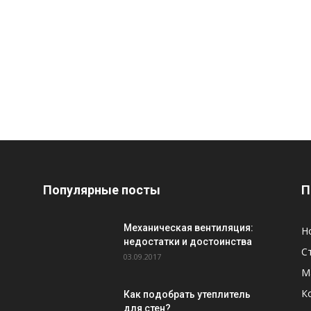
Популярные посты
П
Механическая вентиляция:
Н
недостатки и достоинства
С
03.09.2017
М
К
Как подобрать утеплитель
для стен?