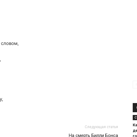
 словом,
,
у,
С
К
Следующая статья
д
На смерть Билли Бонса
г