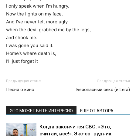
I only speak when I’m hungry.
Now the lights on my face.
And I’ve never felt more ugly,
when the devil grabbed me by the legs,
and shook me.
I was gone you said it.
Home’s where death is,
I’ll just forget it
Предыдущая статья
Следующая статья
Песня о кино
Безопасный секс (и Lera)
ЭТО МОЖЕТ БЫТЬ ИНТЕРЕСНО
ЕЩЕ ОТ АВТОРА
Когда закончится СВО: «Это,
считай, всё!». Экс-сотрудник