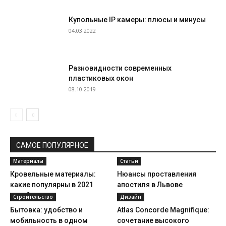
Купольные IP камеры: плюсы и минусы
04.03.2022
Разновидности современных
пластиковых окон
08.10.2019
САМОЕ ПОПУЛЯРНОЕ
Материалы
Статьи
Кровельные материалы:
Нюансы проставления
какие популярны в 2021
апостиля в Львове
году?
Строительство
Дизайн
Бытовка: удобство и
Atlas Concorde Magnifique:
мобильность в одном
сочетание высокого