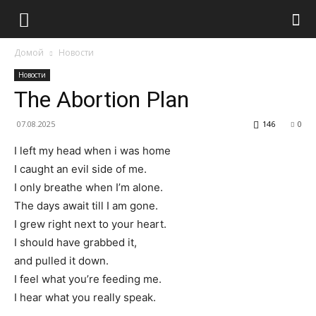
Домой
Новости
Новости
The Abortion Plan
07.08.2025
146
0
I left my head when i was home
I caught an evil side of me.
I only breathe when I’m alone.
The days await till I am gone.
I grew right next to your heart.
I should have grabbed it,
and pulled it down.
I feel what you’re feeding me.
I hear what you really speak.