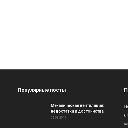
Популярные посты
П
Механическая вентиляция:
Н
недостатки и достоинства
С
03.09.2017
М