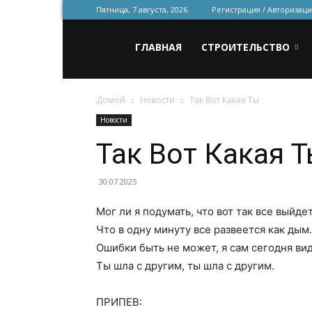
Пятница, 7 августа, 2026
Регистрация / Авторизаци
Всё
ГЛАВНАЯ
СТРОИТЕЛЬСТВО
Домой
Новости
Так Вот Какая Ты
для
Новости
Так Вот Какая 
строительства
30.07.2025
Мог ли я подумать, что вот так все выйде
и
Что в одну минуту все развеется как дым.
Ошибки быть не может, я сам сегодня ви
Ты шла с другим, ты шла с другим.
ремонта
ПРИПЕВ: