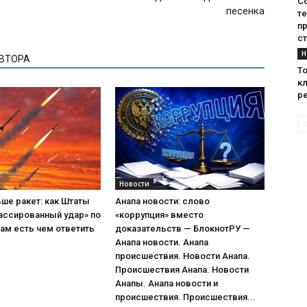
С
песенка
т
п
с
Н
АВТОРА
Т
кл
р
Новости
ше ракет: как Штаты
Анапа новости: слово
ассированный удар» по
«коррупция» вместо
ам есть чем ответить
доказательств — БлокнотРУ —
Анапа новости. Анапа
происшествия. Новости Анапа.
Происшествия Анапа. Новости
Анапы. Анапа новости и
происшествия. Происшествия...