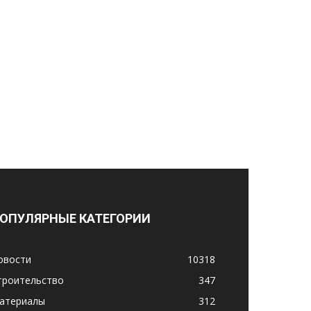
ОПУЛЯРНЫЕ КАТЕГОРИИ
овости
10318
троительство
347
атериалы
312