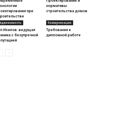
овременные
Проектирование и
ехнологии
нормативы
роектирования при
строительства домов
троительстве
едвижимость
Коммуникации
оп Ихилов: ведущая
Требования к
иника с безупречной
дипломной работе
епутацией