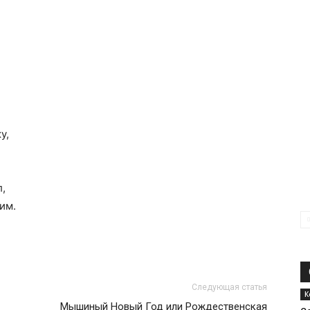
,
у,
л,
им.
Следующая статья
К
Мышиный Новый Год или Рождественская