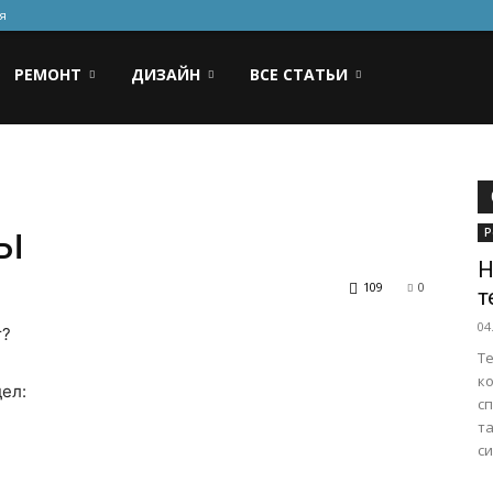
я
РЕМОНТ
ДИЗАЙН
ВСЕ СТАТЬИ
Ты
Р
Н
109
0
т
04
т?
Т
к
дел:
с
т
си