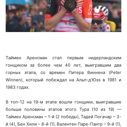
Таймен Аренсман стал первым нидерландским
гонщиком за более чем 40 лет, выигравшим два
горных этапа, со времен Питера Виннена (Peter
Winnen), который побеждал на Альп-д’Юэз в 1981 и
1983 годах.
В топ-12 на 19-м этапе вошли гонщики, выигравшие
больше половины этапов этого Тура (10 из 19) —
Таймен Аренсман – 1-й (2 победы), Тадей Погачар – 3-
й (4), Бен Хили – 8-й (1), Валентен Паре-Пантр – 9-й (1),