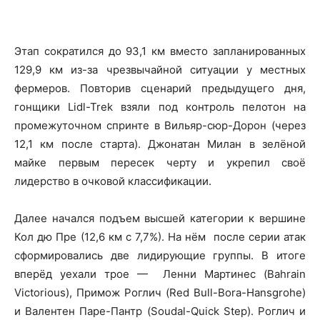
Этап сократился до 93,1 км вместо запланированных
129,9 км из-за чрезвычайной ситуации у местных
фермеров. Повторив сценарий предыдущего дня,
гонщики Lidl-Trek взяли под контроль пелотон на
промежуточном спринте в Вильяр-сюр-Дорон (через
12,1 км после старта). Джонатан Милан в зелёной
майке первым пересек черту и укрепил своё
лидерство в очковой классификации.
Далее начался подъем высшей категории к вершине
Кол дю Пре (12,6 км с 7,7%). На нём после серии атак
сформировались две лидирующие группы. В итоге
вперёд уехали трое — Ленни Мартинес (Bahrain
Victorious), Примож Роглич (Red Bull-Bora-Hansgrohe)
и Валентен Паре-Пантр (Soudal-Quick Step). Роглич и