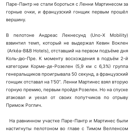
Паре-Пантр не стали бороться с Ленни Мартинесом за
горные очки, и французский гонщик первым прошёл
вершину.
В пелотоне Андреас Лекнесунд (Uno-X Mobility)
взвинтил темп, который не выдержал Кевин Воклен
(Arkéa-B&B Hotels), отставший на первом подъёме дня
Коль-дю-Пре. К моменту восхождения в подъём 2-й
категории Корме-де-Розелен (5,9 км с 6,3%) группа
генеральщиков проигрывала 50 секунд, а французский
гонщик отставал на 1’50’’. Ленни Мартинес взял вторую
горную премию, первым пройдя Розелен. Но на спуске
атаковал и уехал от своих попутчиков по отрыву
Примож Роглич.
На равнинном участке Паре-Пантр и Мартинес были
настигнуты пелотоном во главе с Тимом Велленсом