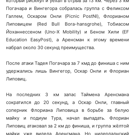
который рискнул и уехал в отрыв за 13 км. Через 3 км
Погачара и Вингегора собралась группа с Феликсом
Галлем, Оскаром Онли (Picnic PostNl), Флорианом
Липовицем (Red Bull Bora-hansgrohe), Тобиасом
Йоханнессеном (Uno-X Mobility) и Беном Хили (EF
Education EasyPost), а Аренсман к этому времени
набрал около 30 секунд преимущества.
После атаки Тадея Погачара за 7 кмд до финиша с ним
удержались лишь Вингегор, Оскар Онли и Флориан
Липовиц.
На последних 3 км запас Таймена Аренсмана
сократился до 20 секунд, а Оскар Онли, главный
соперник Флориана Липовица в борьбе за белую
майку и подиум Тура, начал выпадать. Флориан
Липовиц атаковал за 2 км до финиша, и группа жёлтой
майки уже видела Аренсмана. Но нидерладнский