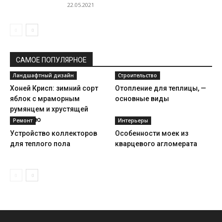
22.05.2021
САМОЕ ПОПУЛЯРНОЕ
Ландшафтный дизайн
Строительство
Хоней Крисп: зимний сорт
Отопление для теплицы, —
яблок с мраморным
основные виды
румянцем и хрустящей
мякотью
Ремонт
Интерьеры
Устройство коллекторов
Особенности моек из
для теплого пола
кварцевого агломерата