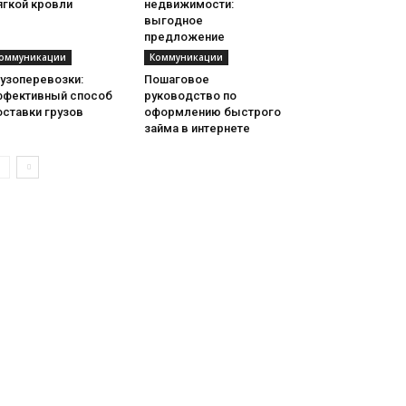
ягкой кровли
недвижимости:
выгодное
предложение
оммуникации
Коммуникации
рузоперевозки:
Пошаговое
ффективный способ
руководство по
оставки грузов
оформлению быстрого
займа в интернете