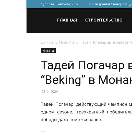
Суббота, 8 августа, 2026
Регистрация / Авторизаци
Всё
ГЛАВНАЯ
СТРОИТЕЛЬСТВО
Домой
Новости
Тадей Погачар выиграл крите
для
Новости
Тадей Погачар 
строительства
“Beking” в Мона
и
28.11.2024
Тадей Погачар, действующий чемпион м
одном сезоне, трёхкратный победитель
ремонта
победы даже в межсезонье.