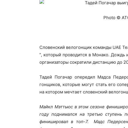
Photo © AT
Словенский велогонщик команды UAE Tea
”, который проводится в Монако. Дождь 
организаторы сократили дистанцию до 20
Тадей Погачар опередил Мадса Педерсе
гонщиков, которые могут стать его соп
на котором мечтает словенский велого
Майкл Мэттьюс в этом сезоне финиширо
году поднимался на третью ступень п
финишировал в топ-7. Мадс Педерсен