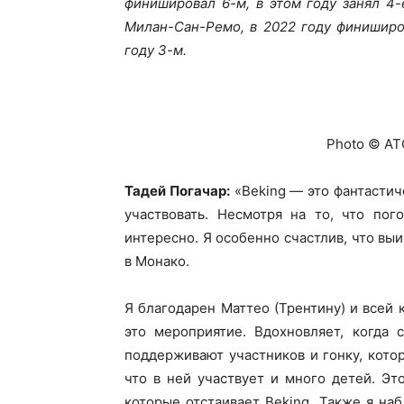
финишировал 6-м, в этом году занял 4
Милан-Сан-Ремо, в 2022 году финиширов
году 3-м.
Photo © AT
Тадей Погачар:
«Beking — это фантастиче
участвовать. Несмотря на то, что пог
интересно. Я особенно счастлив, что выи
в Монако.
Я благодарен Маттео (Трентину) и всей 
это мероприятие. Вдохновляет, когда
поддерживают участников и гонку, кото
что в ней участвует и много детей. Эт
которые отстаивает Beking. Также я на