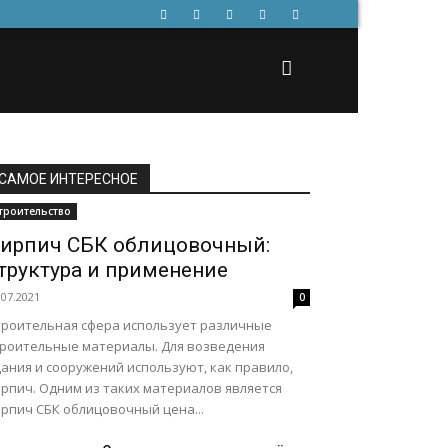
САМОЕ ИНТЕРЕСНОЕ
троительство
ирпич СБК облицовочный:
труктура и применение
.07.2021
0
троительная сфера использует различные
троительные материалы. Для возведения
ания и сооружений используют, как правило,
ирпич. Одним из таких материалов является
ирпич СБК облицовочный цена...