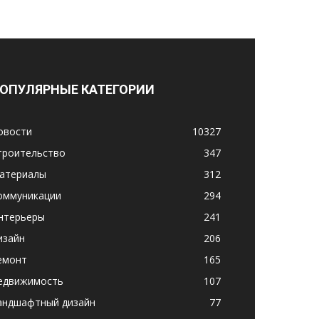
ОПУЛЯРНЫЕ КАТЕГОРИИ
овости
10327
троительство
347
атериалы
312
оммуникации
294
нтерьеры
241
изайн
206
емонт
165
едвижимость
107
андшафтный дизайн
77