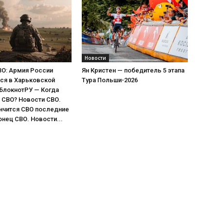
Новости
ВО: Армия России
Ян Кристен — победитель 5 этапа
ся в Харьковской
Тура Польши-2026
 БлокнотРУ — Когда
 СВО? Новости СВО.
нчится СВО последние
онец СВО. Новости...