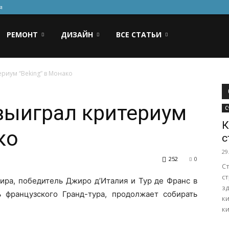
я
РЕМОНТ
ДИЗАЙН
ВСЕ СТАТЬИ
риум “Beking” в Монако
выиграл критериум
С
К
ко
с
29
252
0
С
с
ира, победитель Джиро д’Италия и Тур де Франс в
зд
 французского Гранд-тура, продолжает собирать
к
к