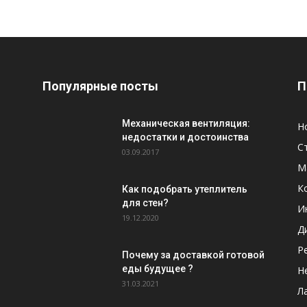
Популярные посты
П
Механическая вентиляция:
Н
недостатки и достоинства
С
03.09.2017
М
К
Как подобрать утеплитель
для стен?
И
19.12.2020
Д
Р
Почему за доставкой готовой
еды будущее ?
Н
31.03.2021
Л