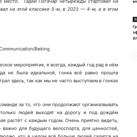
-е место. Тадей Погачар четырежды стартовал на
м
ал на этой классике 5-м, в 2023 — 4-м, а в этом
К
Г
э
д
Communication/Beking
ское мероприятие, я всегда, каждый год рад в нём
ода не была идеальной, гонка всё равно прошла
грал здесь, так как мы не часто выступаем в гонках
команде за то, что они продолжают организовывать
 столько людей выходят на дорогу и под дождём
рая растёт с каждым годом. Очень приятно видеть,
о важно для будущего велоспорта, для ценностей,
блюдаю, что в целом всё больше людей садится на