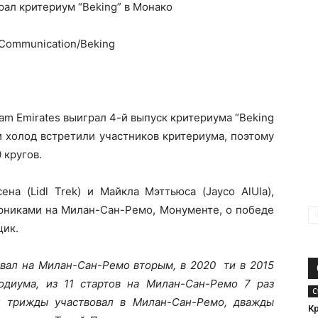
Communication/Beking
m Emirates выиграл 4-й выпуск критериума “Beking
и холод встретили участников критериума, поэтому
 кругов.
на (Lidl Trek) и Майкла Мэттьюса (Jayco AlUla),
ерниками на Милан-Сан-Ремо, Монументе, о победе
нщик.
вал на Милан-Сан-Ремо вторым, в 2020 ти в 2015
одиума, из 11 стартов на Милан-Сан-Ремо 7 раз
С
 трижды участвовал в Милан-Сан-Ремо, дважды
К