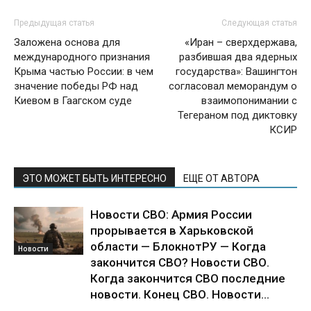
Предыдущая статья
Следующая статья
Заложена основа для
«Иран – сверхдержава,
международного признания
разбившая два ядерных
Крыма частью России: в чем
государства»: Вашингтон
значение победы РФ над
согласовал меморандум о
Киевом в Гаагском суде
взаимопонимании с
Тегераном под диктовку
КСИР
ЭТО МОЖЕТ БЫТЬ ИНТЕРЕСНО
ЕЩЕ ОТ АВТОРА
Новости СВО: Армия России
прорывается в Харьковской
области — БлокнотРУ — Когда
Новости
закончится СВО? Новости СВО.
Когда закончится СВО последние
новости. Конец СВО. Новости...