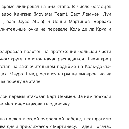
 время лидировал на 5-м этапе. В числе беглецов
Наиро Кинтана (Movistar Team), Барт Леммен, Луи
л (Team Jayco AlUla) и Ленни Мартинес. Верваке
олнительные очки на перевале Коль-де-ла-Круа и
олировала пелотон на протяжении большей части
льном круге, пелотон начал распадаться. Швейцарец
отстал на заключительном подъёме на Коль-де-ла-
ик, Мауро Шмид, остался в группе лидеров, но на
за победу на этапе.
лон первым атаковал Барт Леммен. За ним поехали
е Мартинес атаковал в одиночку.
иша поехал к своей очередной победе, неотвратимо
ыва дня и приближаясь к Мартинесу. Тадей Погачар