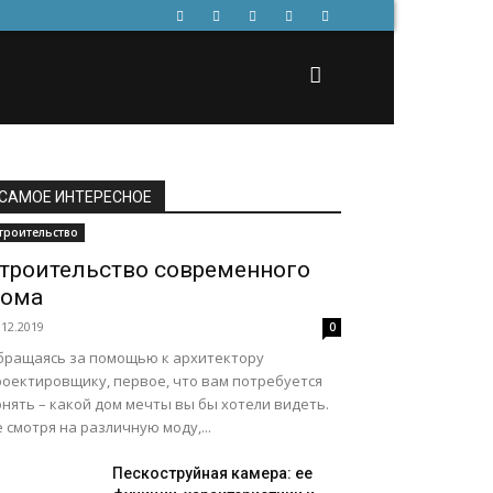
САМОЕ ИНТЕРЕСНОЕ
троительство
троительство современного
ома
.12.2019
0
бращаясь за помощью к архитектору
роектировщику, первое, что вам потребуется
нять – какой дом мечты вы бы хотели видеть.
 смотря на различную моду,...
Пескоструйная камера: ее