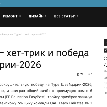
я
РЕМОНТ
ДИЗАЙН
ВСЕ СТАТЬИ
 победа на Туре Швейцарии-2026
— хет-трик и победа
С
С
рии-2026
д
06
74
0
О
п
сокрушительную победу на Туре Швейцарии-2026,
по
апе, и выиграв общий зачёт с преимуществом в 6
Не
 (EF Education EasyPost), тройку призёров замкнул
ловенскому гонщику команды UAE Team Emirates XRG