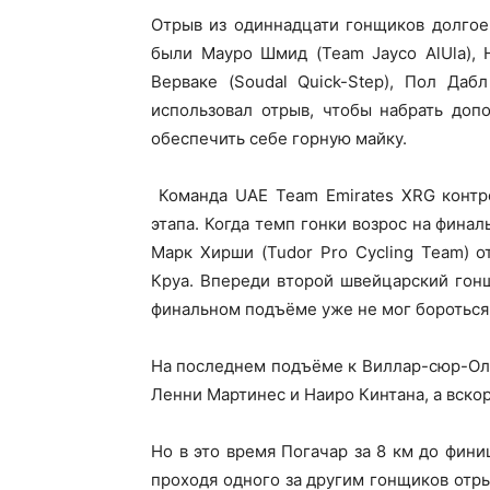
Отрыв из одиннадцати гонщиков долгое
были Мауро Шмид (Team Jayco AlUla), 
Верваке (Soudal Quick-Step), Пол Даб
использовал отрыв, чтобы набрать доп
обеспечить себе горную майку.
Команда UAE Team Emirates XRG контр
этапа. Когда темп гонки возрос на фина
Марк Хирши (Tudor Pro Cycling Team) 
Круа. Впереди второй швейцарский гонщ
финальном подъёме уже не мог бороться 
На последнем подъёме к Виллар-сюр-Ол
Ленни Мартинес и Наиро Кинтана, а вскор
Но в это время Погачар за 8 км до фин
проходя одного за другим гонщиков отр