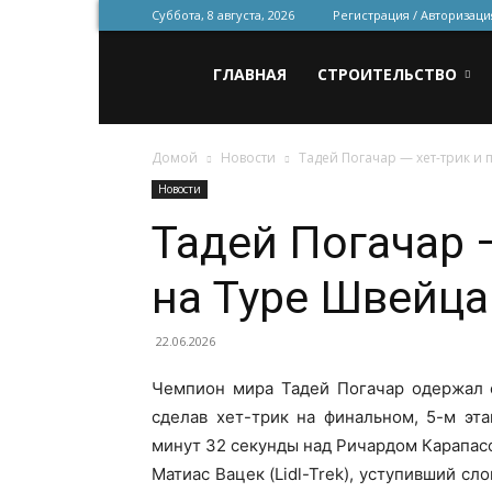
Суббота, 8 августа, 2026
Регистрация / Авторизаци
Всё
ГЛАВНАЯ
СТРОИТЕЛЬСТВО
Домой
Новости
Тадей Погачар — хет-трик и
для
Новости
Тадей Погачар 
строительства
на Туре Швейца
и
22.06.2026
Чемпион мира Тадей Погачар одержал 
сделав хет-трик на финальном, 5-м эт
ремонта
минут 32 секунды над Ричардом Карапасом
Матиас Вацек (Lidl-Trek), уступивший с