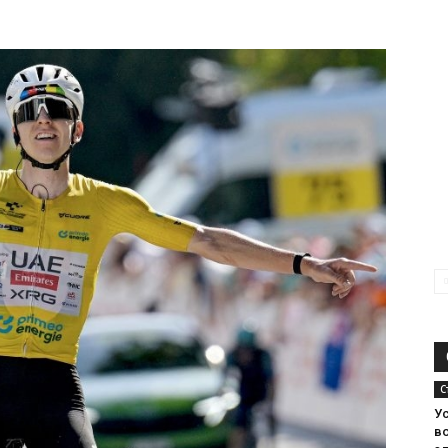
С
У
во