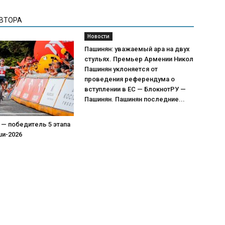
АВТОРА
Новости
Пашинян: уважаемый ара на двух
стульях. Премьер Армении Никол
Пашинян уклоняется от
проведения референдума о
вступлении в ЕС — БлокнотРУ —
Пашинян. Пашинян последние...
 — победитель 5 этапа
ши-2026