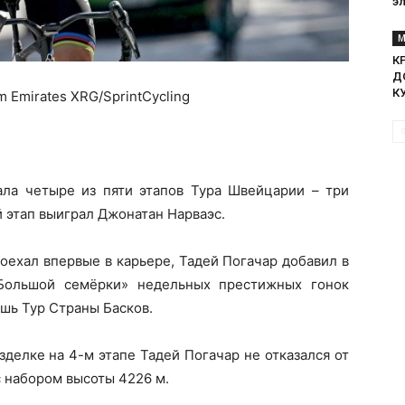
э
М
К
Д
К
m Emirates XRG/SprintCycling
ла четыре из пяти этапов Тура Швейцарии – три
-й этап выиграл Джонатан Нарваэс.
оехал впервые в карьере, Тадей Погачар добавил в
Большой семёрки» недельных престижных гонок
ишь Тур Страны Басков.
зделке на 4-м этапе Тадей Погачар не отказался от
с набором высоты 4226 м.