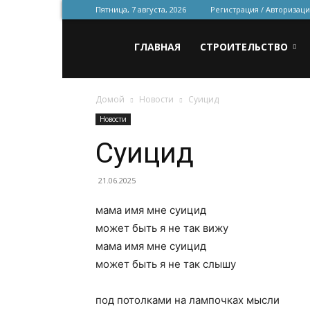
Пятница, 7 августа, 2026
Регистрация / Авторизаци
Всё
ГЛАВНАЯ
СТРОИТЕЛЬСТВО
Домой
Новости
Суицид
для
Новости
Суицид
строительства
21.06.2025
мама имя мне суицид
и
может быть я не так вижу
мама имя мне суицид
может быть я не так слышу
ремонта
под потолками на лампочках мысли