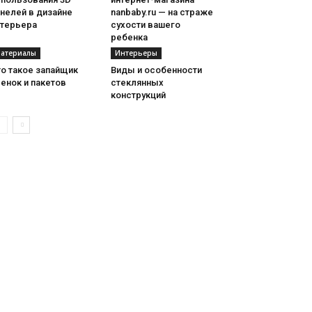
нелей в дизайне
nanbaby.ru — на страже
нтерьера
сухости вашего
ребенка
атериалы
Интерьеры
о такое запайщик
Виды и особенности
енок и пакетов
стеклянных
конструкций