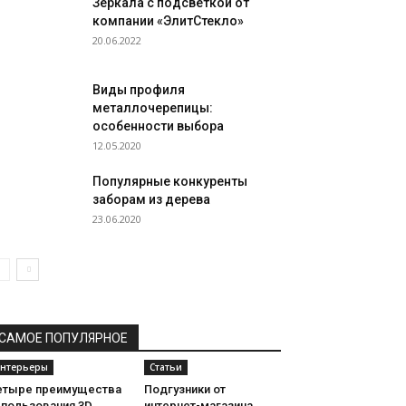
Зеркала с подсветкой от
компании «ЭлитСтекло»
20.06.2022
Виды профиля
металлочерепицы:
особенности выбора
12.05.2020
Популярные конкуренты
заборам из дерева
23.06.2020
САМОЕ ПОПУЛЯРНОЕ
нтерьеры
Статьи
етыре преимущества
Подгузники от
спользования 3D
интернет-магазина