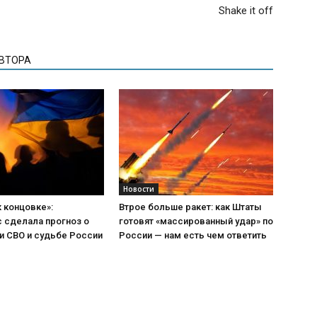
Shake it off
АВТОРА
Новости
к концовке»:
Втрое больше ракет: как Штаты
 сделала прогноз о
готовят «массированный удар» по
и СВО и судьбе России
России — нам есть чем ответить