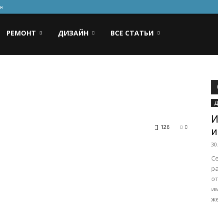
я
РЕМОНТ
ДИЗАЙН
ВСЕ СТАТЬИ
Д
И
126
0
и
30
С
р
о
и
ж