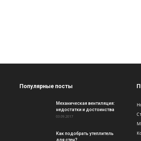
Популярные посты
П
Механическая вентиляция:
Н
недостатки и достоинства
С
03.09.2017
М
К
Как подобрать утеплитель
для стен?