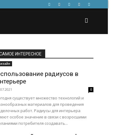
САМОЕ ИНТЕРЕСНОЕ
изайн
спользование радиусов в
нтерьере
.07.2021
0
егодня существует множество технологий и
азнообразных материалов для проведения
тделочных работ. Радиусы для интерьера
меют особое значение в связи с возросшими
еланиями потребителя создавать...