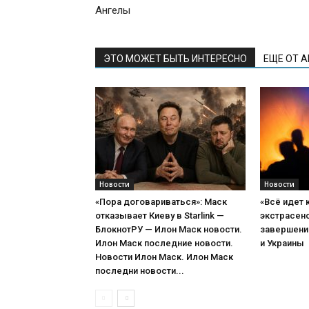
Ангелы
ЭТО МОЖЕТ БЫТЬ ИНТЕРЕСНО
ЕЩЕ ОТ 
Новости
Новости
«Пора договариваться»: Маск
«Всё идет 
отказывает Киеву в Starlink —
экстрасенс
БлокнотРУ — Илон Маск новости.
завершени
Илон Маск последние новости.
и Украины
Новости Илон Маск. Илон Маск
последни новости...