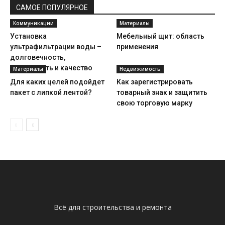
САМОЕ ПОПУЛЯРНОЕ
Коммуникации
Материалы
Установка
Мебельный щит: область
ультрафильтрации воды –
применения
долговечность,
надежность и качество
Материалы
Недвижимость
Для каких целей подойдет
Как зарегистрировать
пакет с липкой лентой?
товарный знак и защитить
свою торговую марку
Всё для строительства и ремонта