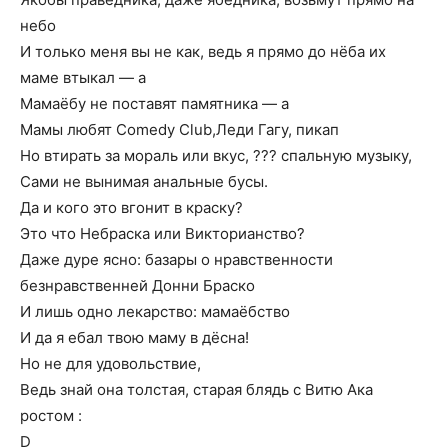
небо
И только меня вы не как, ведь я прямо до нёба их
маме втыкал — а
Мамаёбу не поставят памятника — а
Мамы любят Comedy Club,Леди Гагу, пикап
Но втирать за мораль или вкус, ??? спальную музыку,
Сами не вынимая анальные бусы.
Да и кого это вгонит в краску?
Это что Небраска или Викторианство?
Даже дуре ясно: базары о нравственности
безнравственней Донни Браско
И лишь одно лекарство: мамаёбство
И да я ебал твою маму в дёсна!
Но не для удовольствие,
Ведь знай она толстая, старая блядь с Витю Ака
ростом :
D