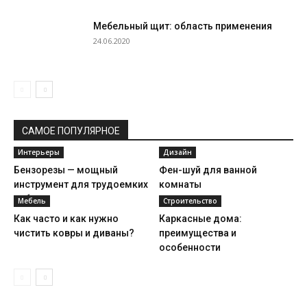
Мебельный щит: область применения
24.06.2020
САМОЕ ПОПУЛЯРНОЕ
Интерьеры
Дизайн
Бензорезы — мощный
Фен-шуй для ванной
инструмент для трудоемких
комнаты
работ
Мебель
Строительство
Как часто и как нужно
Каркасные дома:
чистить ковры и диваны?
преимущества и
особенности