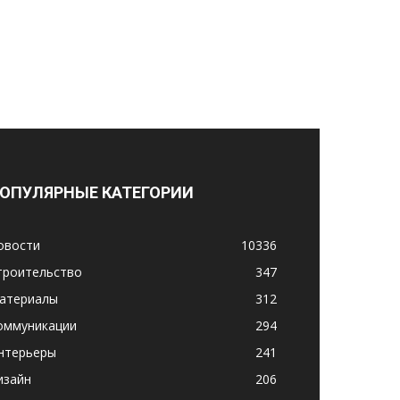
ОПУЛЯРНЫЕ КАТЕГОРИИ
овости
10336
троительство
347
атериалы
312
оммуникации
294
нтерьеры
241
изайн
206