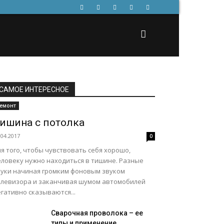
САМОЕ ИНТЕРЕСНОЕ
емонт
ишина с потолка
.04.2017
0
я того, чтобы чувствовать себя хорошо,
еловеку нужно находиться в тишине. Разные
вуки начиная громким фоновым звуком
елевизора и заканчивая шумом автомобилей
гативно сказываются...
Сварочная проволока – ее
типы и применение