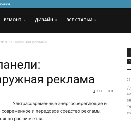
изация
РЕМОНТ
ДИЗАЙН
ВСЕ СТАТЬИ
ктивная наружная реклама
панели:
Р
Т
аружная реклама
09
Дл
313
0
ч
з
Ультрасовременные энергосберегающие и
т
о современное и передовое средство рекламы.
не
оянно расширяется.