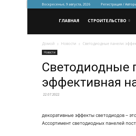
Воскресенье, 9 августа, 2026
Регистрация / Автор
Всё
ГЛАВНАЯ
СТРОИТЕЛЬСТВО
Домой
Новости
Светодиодные панели: эффе
для
Новости
Светодиодные 
строительства
эффективная н
и
22.07.2022
декоративные эффекты светодиодов – эт
ремонта
Ассортимент светодиодных панелей пост