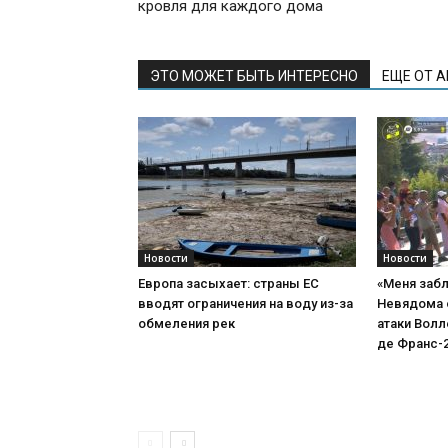
кровля для каждого дома
ЭТО МОЖЕТ БЫТЬ ИНТЕРЕСНО
ЕЩЕ ОТ 
Новости
Новости
Европа засыхает: страны ЕС
«Меня забл
вводят ограничения на воду из-за
Невядома 
обмеления рек
атаки Волл
де Франс-