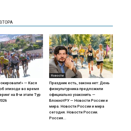
АВТОРА
Новости
окировали!» — Кася
Праздник есть, закона нет: День
об эпизоде во время
физкультурника предложили
еринг на 8-м этапе Тур
официально узаконить —
2026
БлокнотРУ — Новости России и
мира. Новости России и мира
сегодня. Новости России.
Россия...