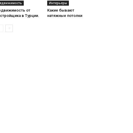
едвижимость
Интерьеры
едвижимость от
Какие бывают
стройщика в Турции.
натяжные потолки