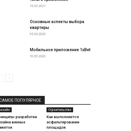
19.03.2021
Основные аспекты выбора
квартиры
05.06.2020
Мобильное приложение 1xBet
10.09.2020
САМОЕ ПОПУЛЯРНОЕ
изайн
Строительство
ринципы разработки
Как выполняется
изайна винных
асфальтирование
икеток
площадок