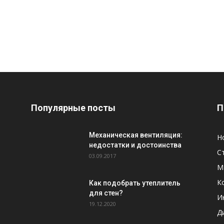
Популярные посты
П
Механическая вентиляция:
Н
недостатки и достоинства
С
03.09.2017
М
К
Как подобрать утеплитель
для стен?
И
19.12.2020
Д