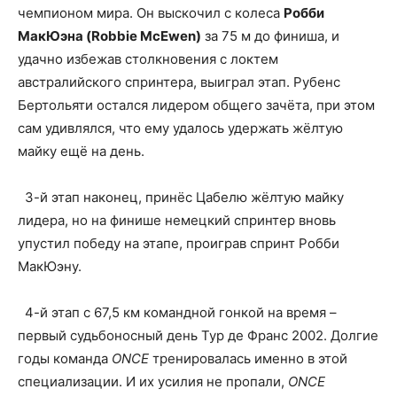
чемпионом мира. Он выскочил с колеса
Робби
МакЮэна (Robbie McEwen)
за 75 м до финиша, и
удачно избежав столкновения с локтем
австралийского спринтера, выиграл этап. Рубенс
Бертольяти остался лидером общего зачёта, при этом
сам удивлялся, что ему удалось удержать жёлтую
майку ещё на день.
3-й этап наконец, принёс Цабелю жёлтую майку
лидера, но на финише немецкий спринтер вновь
упустил победу на этапе, проиграв спринт Робби
МакЮэну.
4-й этап с 67,5 км командной гонкой на время –
первый судьбоносный день Тур де Франс 2002. Долгие
годы команда
ONCE
тренировалась именно в этой
специализации. И их усилия не пропали,
ONCE