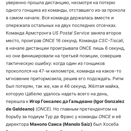
уверенно прошла дистанцию, несмотря на потерю
одного гонщика из команды, отставшего из-за прокола
в самом начале. Вся команда держалась вместе и
опережала остальных на двух последних отсечках.
Команда Армстронга
US Postal Service
заняла второе
место, проиграв
ONCE
16 секунд. Команда
CSC-Tiscali,
в начале дистанции проигрывала ONCE лишь 6 секунд,
но они финишировали на третьей позиции, совершив
тактическую ошибку: когда один из гонщиков
прокололся на 47-м километре, команда на какое-то
мгновение притормозила, решив его подождать. Ритм
был потерян, так же, как и 46 секунд. Жёлтая майка,
которую Цабелю удалось надеть всего на день,
перешла к
Игор Гонсалес дэ Гальдеано (Igor Gonzalez
de Galdeano)
(
ONCE
). Но главным претендентом на
борьбу за подиум Тур де Франс у команды
ONCE
и её
директора
Маноло Саиса (Manolo Saiz)
был Хосеба