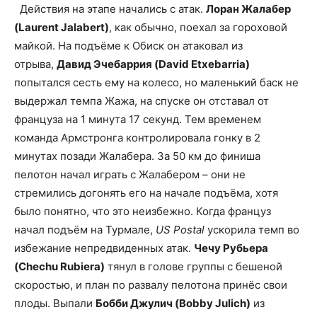
Действия на этапе начались с атак.
Лоран Жалабер
(Laurent Jalabert)
, как обычно, поехал за гороховой
майкой. На подъёме к Обиск он атаковал из
отрыва,
Давид Эчебаррия (David Etxebarria)
попытался сесть ему на колесо, но маленький баск не
выдержал темпа Жажа, на спуске он отставал от
француза на 1 минута 17 секунд. Тем временем
команда Армстронга контролировала гонку в 2
минутах позади Жалабера. За 50 км до финиша
пелотон начал играть с Жалабером – они не
стремились догонять его на начале подъёма, хотя
было понятно, что это неизбежно. Когда француз
начал подъём на Турмале,
US Postal
ускорила темп во
избежание непредвиденных атак.
Чечу Рубьера
(Chechu Rubiera)
тянул в голове группы с бешеной
скоростью, и план по развалу пелотона принёс свои
плоды. Выпали
Бобби Джулич (Bobby Julich)
из