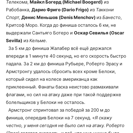
Телекома
,
Майкл Богерд (Michael Boogerd)
из
Рабобанка,
Дарио Фриго (Dario Frigo)
из
Таккони
Спорт,
Денис Меньшов (Denis Menchov)
из
Банесто
,
Критсоф Моро. Когда до финиша осталось 6 км, не
выдержали Сантьяго Ботеро и
Оскар Севилья (Oscar
Sevilla)
из
Кельме
.
За 5 км до финиша Жалабер всё ещё держался
впереди в 1 минуте 40 секунд, но его скорость быстро
падала. За 2 км до финиша Рубьере, Роберто Эрасу и
Армстронгу удалось сбросить всех кроме Белоки,
который сидел на колесе американца как
приклеенный. Фанаты баска неистово размахивали
флагами, но сил на атаку даже при такой поддержке
болельщиков у Белоки не осталось.
Армстронг спринтовал за победой за 200 м до
финиша, опередив Белоки на 7 секунд. «
Я скажу
честно, у меня сегодня не было сил на атаку. Роберто