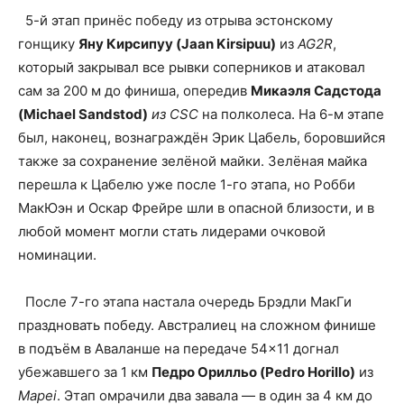
5-й этап принёс победу из отрыва эстонскому
гонщику
Яну Кирсипуу (Jaan Kirsipuu)
из
AG2R
,
который закрывал все рывки соперников и атаковал
сам за 200 м до финиша, опередив
Микаэля Садстода
(Michael Sandstod)
из CSC
на полколеса. На 6-м этапе
был, наконец, вознаграждён Эрик Цабель, боровшийся
также за сохранение зелёной майки. Зелёная майка
перешла к Цабелю уже после 1-го этапа, но Робби
МакЮэн и Оскар Фрейре шли в опасной близости, и в
любой момент могли стать лидерами очковой
номинации.
После 7-го этапа настала очередь Брэдли МакГи
праздновать победу. Австралиец на сложном финише
в подъём в Аваланше на передаче 54×11 догнал
убежавшего за 1 км
Педро Орилльо (Pedro Horillo)
из
Mapei
. Этап омрачили два завала — в один за 4 км до