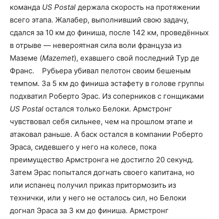
команда
US Postal
держала скорость на протяжении
всего этапа. Жалабер, выполнивший свою задачу,
сдался за 10 км до финиша, после 142 км, проведённых
в отрыве — невероятная сила воли француза из
Маземе (
Mazemet
), ехавшего свой последний Тур де
Франс. Рубьера убивал пелотон своим бешеным
темпом. За 5 км до финиша эстафету в голове группы
подхватил Роберто Эрас. Из соперников с гонщиками
US Postal
остался только Белоки. Армстронг
чувствовал себя сильнее, чем на прошлом этапе и
атаковал раньше. А баск остался в компании Роберто
Эраса, сидевшего у него на колесе, пока
преимущество Армстронга не достигло 20 секунд.
Затем Эрас попытался догнать своего капитана, но
или испанец получил приказ притормозить из
технички, или у него не осталось сил, но Белоки
догнал Эраса за 3 км до финиша. Армстронг