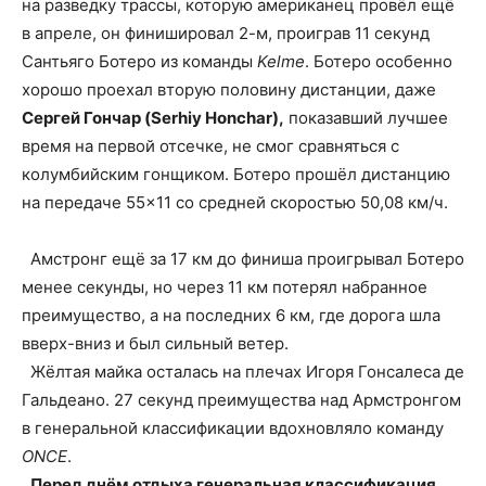
на разведку трассы, которую американец провёл ещё
в апреле, он финишировал 2-м, проиграв 11 секунд
Сантьяго Ботеро из команды
Kelme
. Ботеро особенно
хорошо проехал вторую половину дистанции, даже
Сергей Гончар (Serhiy Honchar),
показавший лучшее
время на первой отсечке, не смог сравняться с
колумбийским гонщиком. Ботеро прошёл дистанцию
на передаче 55×11 со средней скоростью 50,08 км/ч.
Амстронг ещё за 17 км до финиша проигрывал Ботеро
менее секунды, но через 11 км потерял набранное
преимущество, а на последних 6 км, где дорога шла
вверх-вниз и был сильный ветер.
Жёлтая майка осталась на плечах Игоря Гонсалеса де
Гальдеано. 27 секунд преимущества над Армстронгом
в генеральной классификации вдохновляло команду
ONCE
.
Перед днём отдыха генеральная классификация