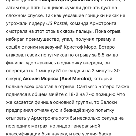
затем ещё пять гонщиков сумели догнать дуэт на
сложном спуске. Так как уехавшие гонщики никак не
угрожали лидеру
US Postal,
команда Армстронга
смотрела на этот отрыв сквозь пальцы. Пока отрыв
набирал преимущество, упал, получил травму и
сошёл с гонки невезучий Кристоф Моро. Ботеро
атаковал своих попутчиков по отрыву за 8,5 км до
финиша, удержавшись в одиночку впереди, он
опередил на 1 минуту 51 секунду и на 2 минуты 30
секунд
Акселя Меркса (Axel Merckx)
, который
больше всех работал в отрыве. Сантьяго Ботеро также
поднялся в общем зачёте с 18-й на 7-ю позицию.Что
же касается финиша основной группы, то Белоки
предпринял отчаянную и безнадёжную попытку
отыграть у Армстронга хотя бы несколько секунд на
последних метрах, но лидер генеральной
классификации был начеку, и все усилия баска