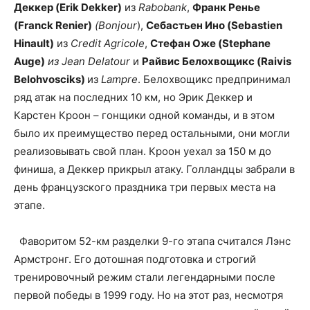
Деккер (Erik Dekker)
из
Rabobank
,
Франк Ренье
(Franck Renier)
(Bonjour
),
Себастьен Ино (
Sebastien
Hinault)
из
Credit Agricole
,
Стефан Оже (
Stephane
Auge)
из Jean Delatour
и
Райвис Белохвощикс (Raivis
Belohvosciks)
из
Lampre
. Белохвощикс предпринимал
ряд атак на последних 10 км, но Эрик Деккер и
Карстен Кроон – гонщики одной команды, и в этом
было их преимущество перед остальными, они могли
реализовывать свой план. Кроон уехал за 150 м до
финиша, а Деккер прикрыл атаку. Голландцы забрали в
день французского праздника три первых места на
этапе.
Фаворитом 52-км разделки 9-го этапа считался Лэнс
Армстронг. Его дотошная подготовка и строгий
тренировочный режим стали легендарными после
первой победы в 1999 году. Но на этот раз, несмотря