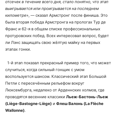
отсечек в течение всего дня, стало понятно, что этап
выигрывается или проигрывается на последнем
километре
», — сказал Армстронг после финиша. Это
была вторая победа Армстронга на прологах Тур де
Франс и 62-я в общем списке профессиональных
протуровских побед. Всех интересовал вопрос, будет
ли Лэнс защищать свою жёлтую майку на первых
этапах гонки.
1-й этап показал прекрасный пример того, что может
случиться, когда сильный гонщик с умом
воспользуется шансом. Классический этап Большой
Петли с пересечённым рельефом вокруг
Люксембурга, недалеко от Арденнских холмов, где
проводятся весенние классики
Льеж-Бастонь-Льеж
(Liège-Bastogne-Liège)
и
Флеш Валонь (La Flèche
Wallonne)
.