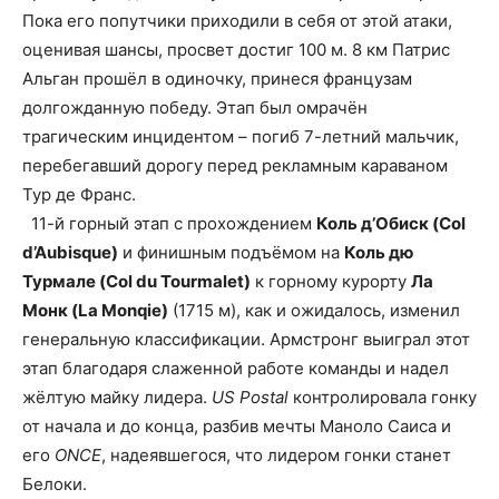
Пока его попутчики приходили в себя от этой атаки,
оценивая шансы, просвет достиг 100 м. 8 км Патрис
Альган прошёл в одиночку, принеся французам
долгожданную победу. Этап был омрачён
трагическим инцидентом – погиб 7-летний мальчик,
перебегавший дорогу перед рекламным караваном
Тур де Франс.
11-й горный этап с прохождением
Коль д’Обиск (Col
d’Aubisque)
и финишным подъёмом на
Коль дю
Турмале (Col du Tourmalet)
к горному курорту
Ла
Монк (La Monqie)
(1715 м), как и ожидалось, изменил
генеральную классификации. Армстронг выиграл этот
этап благодаря слаженной работе команды и надел
жёлтую майку лидера.
US Postal
контролировала гонку
от начала и до конца, разбив мечты Маноло Саиса и
его
ONCE
, надеявшегося, что лидером гонки станет
Белоки.