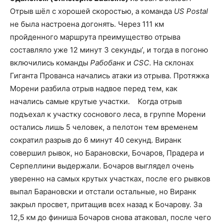
Отрыв шёл с хорошей скоростью, а команда
US Postal
не была настроена догонять. Через 111 км
пройденного маршрута преимущество отрыва
составляло уже 12 минут 3 секунды’, и тогда в погоню
включились команды
Рабобанк
и
CSC
. На склонах
Гиганта Прованса начались атаки из отрыва. Протяжка
Морени разбила отрыв надвое перед тем, как
начались самые крутые участки. Когда отрыв
подъехал к участку соснового леса, в группе Морени
остались лишь 5 человек, а пелотон тем временем
сократил разрыв до 6 минут 40 секунд. Виранк
совершил рывок, но Барановски, Бочаров, Прадера и
Серпеллини выдержали. Бочаров выглядел очень
уверенно на самых крутых участках, после его рывков
выпал Барановски и отстали остальные, но Виранк
закрыл просвет, притащив всех назад к Бочарову. За
12,5 км до финиша Бочаров снова атаковал, после чего