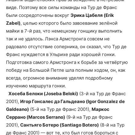
виде. Поэтому все силы команды на Тур де Франс
были сосредоточены вокруг
Эрика Цабеля (Erik
Zabel)
, целью которого было завоевание зелёной
майки в 7-й раз, что немецкому гонщику выполнить
так и не удалось. Лэнса Армстронга совсем не
радовало отсутствие соперника, он сказал, что Тур де
Франс нуждается в Ульрихе ради хорошей гонки.
Подготовка самого Армстронга к борьбе за четвёртую
победу на Большой Петле шла полным ходом, он, как
всегда, огромное внимание уделял подробному
изучению маршрута гонки.
Хосеба Белоки (Joseba Beloki)
(3-й на Тур де Франс
2001),
Игор Гонсалес дэ Гальдеано (Igor Gonzalez de
Galdeano)
(5-й на Тур де Франс 2001),
Маркос
Серрано (Marcos Serrano)
(9-й на Тур де Франс
2001),
Сантьяго Ботеро (Santiago Botero)
(8-й на Тур
де Франс 2001) — вот те, кто был готов бороться с