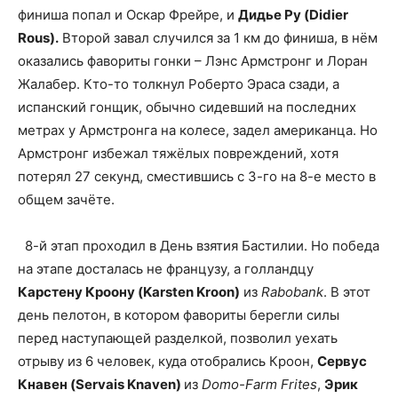
финиша попал и Оскар Фрейре, и
Дидье Ру (Didier
Rous).
Второй завал случился за 1 км до финиша, в нём
оказались фавориты гонки – Лэнс Армстронг и Лоран
Жалабер. Кто-то толкнул Роберто Эраса сзади, а
испанский гонщик, обычно сидевший на последних
метрах у Армстронга на колесе, задел американца. Но
Армстронг избежал тяжёлых повреждений, хотя
потерял 27 секунд, сместившись с 3-го на 8-е место в
общем зачёте.
8-й этап проходил в День взятия Бастилии. Но победа
на этапе досталась не французу, а голландцу
Карстену Кроону (Karsten Kroon)
из
Rabobank
. В этот
день пелотон, в котором фавориты берегли силы
перед наступающей разделкой, позволил уехать
отрыву из 6 человек, куда отобрались Кроон,
Сервус
Кнавен (Servais Knaven)
из
Domo-Farm Frites
,
Эрик