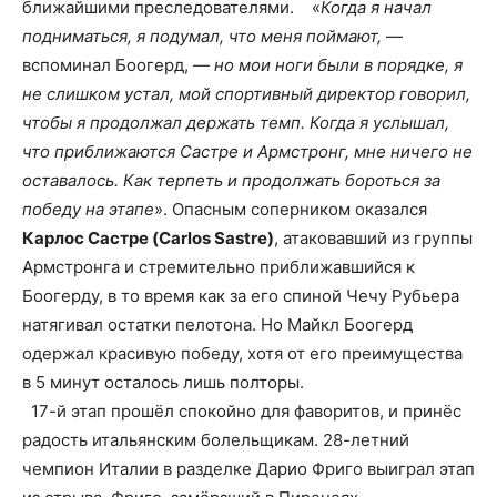
ближайшими преследователями. «
Когда я начал
подниматься, я подумал, что меня поймают,
—
вспоминал Боогерд, —
но мои ноги были в порядке, я
не слишком устал, мой спортивный директор говорил,
чтобы я продолжал держать темп. Когда я услышал,
что приближаются Састре и Армстронг, мне ничего не
оставалось. Как терпеть и продолжать бороться за
победу на этапе
». Опасным соперником оказался
Карлос Састре (Carlos Sastre)
, атаковавший из группы
Армстронга и стремительно приближавшийся к
Боогерду, в то время как за его спиной Чечу Рубьера
натягивал остатки пелотона. Но Майкл Боогерд
одержал красивую победу, хотя от его преимущества
в 5 минут осталось лишь полторы.
17-й этап прошёл спокойно для фаворитов, и принёс
радость итальянским болельщикам. 28-летний
чемпион Италии в разделке Дарио Фриго выиграл этап