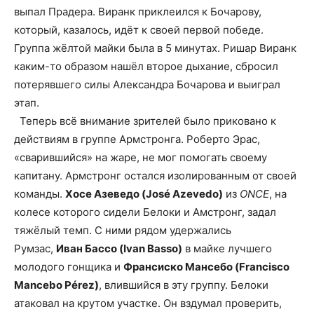
выпал Прадера. Виранк приклеился к Бочарову,
который, казалось, идёт к своей первой победе.
Группа жёлтой майки была в 5 минутах. Ришар Виранк
каким-то образом нашёл второе дыхание, сбросил
потерявшего силы Александра Бочарова и выиграл
этап.
Теперь всё внимание зрителей было приковано к
действиям в группе Армстронга. Роберто Эрас,
«сварившийся» на жаре, не мог помогать своему
капитану. Армстронг остался изолированным от своей
команды.
Хосе Азеведо (José Azevedo)
из
ONCE
, на
колесе которого сидели Белоки и Амстронг, задал
тяжёлый темп. С ними рядом удержались
Румзас,
Иван Бассо (Ivan Basso)
в майке лучшего
молодого гонщика и
Франсиско Мансебо (Francisco
Mancebo Pérez)
, влившийся в эту группу. Белоки
атаковал на крутом участке. Он вздумал проверить,