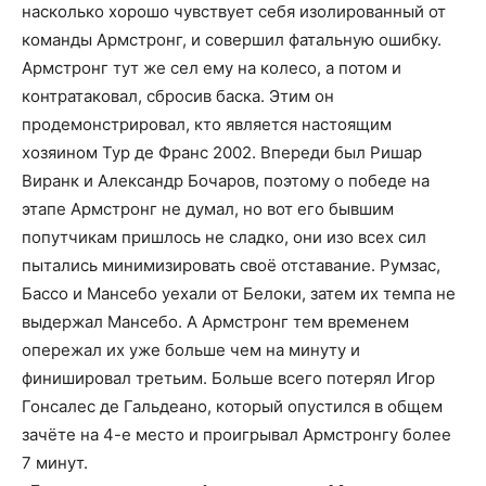
насколько хорошо чувствует себя изолированный от
команды Армстронг, и совершил фатальную ошибку.
Армстронг тут же сел ему на колесо, а потом и
контратаковал, сбросив баска. Этим он
продемонстрировал, кто является настоящим
хозяином Тур де Франс 2002. Впереди был Ришар
Виранк и Александр Бочаров, поэтому о победе на
этапе Армстронг не думал, но вот его бывшим
попутчикам пришлось не сладко, они изо всех сил
пытались минимизировать своё отставание. Румзас,
Бассо и Мансебо уехали от Белоки, затем их темпа не
выдержал Мансебо. А Армстронг тем временем
опережал их уже больше чем на минуту и
финишировал третьим. Больше всего потерял Игор
Гонсалес де Гальдеано, который опустился в общем
зачёте на 4-е место и проигрывал Армстронгу более
7 минут.