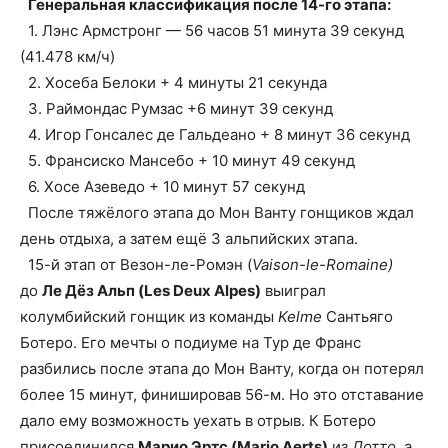
Генеральная классификация после 14-го этапа:
1. Лэнс Армстронг — 56 часов 51 минута 39 секунд
(41.478 км/ч)
2. Хосеба Белоки + 4 минуты 21 секунда
3. Раймондас Румзас +6 минут 39 секунд
4. Игор Гонсалес де Гальдеано + 8 минут 36 секунд
5. Франсиско Мансебо + 10 минут 49 секунд
6. Хосе Азеведо + 10 минут 57 секунд
После тяжёлого этапа до Мон Ванту гонщиков ждал
день отдыха, а затем ещё 3 альпийских этапа.
15-й этап от Везон-ле-Ромэн (
Vaison-le-Romaine)
до
Ле Дёз Альп (Les Deux Alpes)
выиграл
колумбийский гонщик из команды
Kelme
Сантьяго
Ботеро. Его мечты о подиуме на Тур де Франс
разбились после этапа до Мон Ванту, когда он потерял
более 15 минут, финишировав 56-м. Но это отставание
дало ему возможность уехать в отрыв. К Ботеро
присоединился
Марио Эртс (Mario Aerts)
из
Лотто
, а