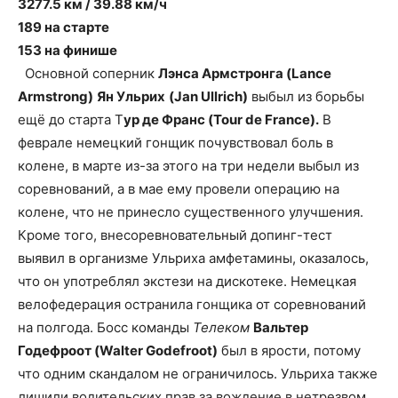
3277.5 км / 39.88 км/ч
189 на старте
153 на финише
Основной соперник
Лэнса Армстронга (Lance
Armstrong)
Ян Ульрих
(Jan Ullrich)
выбыл из борьбы
ещё до старта Т
ур де Франс (Tour de France).
В
феврале немецкий гонщик почувствовал боль в
колене, в марте из-за этого на три недели выбыл из
соревнований, а в мае ему провели операцию на
колене, что не принесло существенного улучшения.
Кроме того, внесоревновательный допинг-тест
выявил в организме Ульриха амфетамины, оказалось,
что он употреблял экстези на дискотеке. Немецкая
велофедерация остранила гонщика от соревнований
на полгода. Босс команды
Телеком
Вальтер
Годефроот (Walter Godefroot)
был в ярости, потому
что одним скандалом не ограничилось. Ульриха также
лишили водительских прав за вождение в нетрезвом