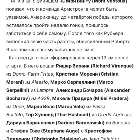
14-й этап с финишем на
Мон Ванту (Mont Ventoux)
показал, что и команда Армстронга может быть
уязвимой. Американцу, до четвёртой победы которого
оставалось пройти неделю гонки, пришлось
заботиться о себе самому. После того как Рубьера
выполнил свою часть работы, обессиленный Роберто
Эрас помочь своему капитану не смог.
Как всегда отрыв сформировался через 19 км после
старта. В него вошли
Ришар Виранк (Richard Virenque)
из
Domo-Farm Frites
,
Кристиан Морени (Cristian
Moreni)
из Alessio
,
Марко Серпеллини (Marco
Serpellini)
из
Lampre
,
Александр Бочаров (Alexander
Bocharov)
из
AG2R
,
Микель Прадера (Mikel Pradera)
из
Once
,
Марко Вело (Marco Velo)
из
Fassa
Bortolo
,
Тор Хушовд (Thor Hushovd)
из
Credit Agricole
,
Дариуш Барановски (Dariusz Baranowski)
из
Banesto
,
и
Стефан Оже (Stephane Auge)
с
Кристофом
Эдаленом (Christophe Edaleine)
из Jean Delatour
.