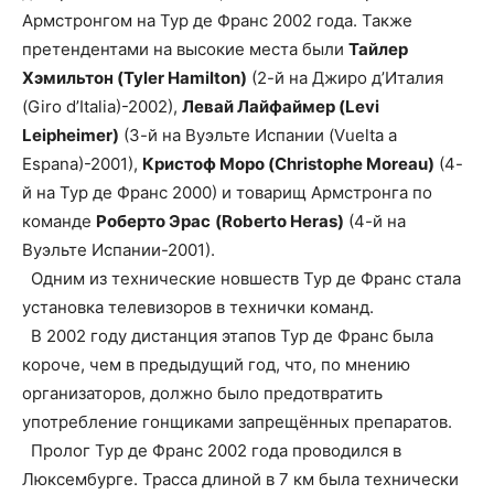
Армстронгом на Тур де Франс 2002 года. Также
претендентами на высокие места были
Тайлер
Хэмильтон (Tyler Hamilton)
(2-й на Джиро д’Италия
(Giro d’Italia)-2002),
Левай Лайфаймер (Levi
Leipheimer)
(3-й на Вуэльте Испании (Vuelta a
Espana)-2001),
Кристоф Моро (Christophe Moreau)
(4-
й на Тур де Франс 2000) и товарищ Армстронга по
команде
Роберто Эрас
(Roberto Heras)
(4-й на
Вуэльте Испании-2001).
Одним из технические новшеств Тур де Франс стала
установка телевизоров в технички команд.
В 2002 году дистанция этапов Тур де Франс была
короче, чем в предыдущий год, что, по мнению
организаторов, должно было предотвратить
употребление гонщиками запрещённых препаратов.
Пролог Тур де Франс 2002 года проводился в
Люксембурге. Трасса длиной в 7 км была технически