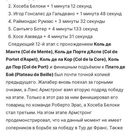
2. Хосеба Белоки + 1 минута 12 секунд
3. Игор Гонсалес дэ Гальдеано + 1 минута 48 секунд
4. Раймондас Румзас + 3 минуты 32 секунды
5. Сантьяго Ботер + 4 минуты 133 секунд
6. Хосе Азеведа + 4 минуты 31 секунда
Следующий 12-й этап с прохождением
Коль де
Манте (Col de Mente), Коль де Порте д’Аспе (Col de
Portet d’Aspet), Коль де ла Кор (Col de la Core), Коль
де Пор (Col de Port)
и финишным подъёмом к
Плато де
Бэй (Plateau de Beille)
был почти точной копией
предыдущего. Жалабер вновь поехал за горными
очками, а Лэнс Армстронг взял вторую подряд победу
на этапе. Только в этот раз за ним финишировал его
товарищ по команде Роберто Эрас, а Хосеба Белоки
стал третьим. На этом этапе Армстронг
продемонстрировал, что на данный момент не имеет
соперников в борьбе за победу в Тур де Франс. Также