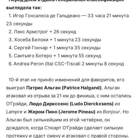
выглядела так:
1. Игор Гонсалеса де Гальдеано — 33 часа 21 минута
23 секунды
2. Лэнс Армстрог + 26 секунд
3. Хосеба Белоки + 1 минута 23 секунды
4. Сергей Гончар + 1 минута 35 секунды
5. Сантьяго Ботеро + 1 минута 55 секунд
6. Andrea Peron (Ita) CSC-Tiscali 2 минуты 8 секунд
10-й этап не принёс изменений для фаворитов, его
выиграл
Патрис Альган (Patrice Halgand)
. Альган
атаковал из отрыва за 21 км до финиша, с ним остались
О’Грэйди,
Людо Диркссенс (Ludo Dierckxsens)
из
Lampre
и
Жером Пино (Jerome Pineau)
из
Bonjour
. Но
Альган был сильнейшим из этой четвёрки, он
дождался, когда Стюарт О’Грэйди сделает сильную
протяжку и сдаст смену и атаковал с правой стороны.