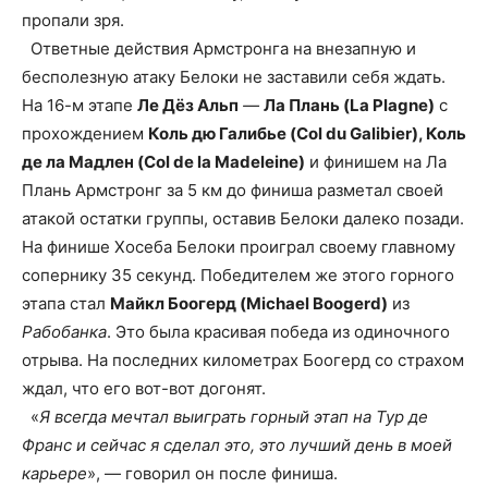
пропали зря.
Ответные действия Армстронга на внезапную и
бесполезную атаку Белоки не заставили себя ждать.
На 16-м этапе
Ле Дёз Альп
—
Ла Плань (La Plagne)
с
прохождением
Коль дю Галибье (Col du Galibier), Коль
де ла Мадлен (Col de la Madeleine)
и финишем на Ла
Плань Армстронг за 5 км до финиша разметал своей
атакой остатки группы, оставив Белоки далеко позади.
На финише Хосеба Белоки проиграл своему главному
сопернику 35 секунд. Победителем же этого горного
этапа стал
Майкл Боогерд (Michael Boogerd)
из
Рабобанка
. Это была красивая победа из одиночного
отрыва. На последних километрах Боогерд со страхом
ждал, что его вот-вот догонят.
«
Я всегда мечтал выиграть горный этап на Тур де
Франс и сейчас я сделал это, это лучший день в моей
карьере
», — говорил он после финиша.