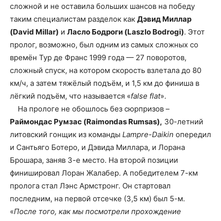
сложной и не оставила больших шансов на победу
таким специалистам разделок как
Дэвид Миллар
(David Millar)
и
Ласло Бодроги (Laszlo Bodrogi)
. Этот
пролог, возможно, был одним из самых сложных со
времён Тур де Франс 1999 года — 27 поворотов,
сложный спуск, на котором скорость взлетала до 80
км/ч, а затем тяжёлый подъём, и 1,5 км до финиша в
лёгкий подъём, что называется «
false flat
».
На прологе не обошлось без сюрпризов –
Раймондас Румзас (Raimondas Rumsas),
30-летний
литовский гонщик из команды
Lampre-Daikin
опередил
и Сантьяго Ботеро, и Дэвида Миллара, и Лорана
Брошара, заняв 3-е место. На второй позиции
финишировал Лоран Жалабер. А победителем 7-км
пролога стал Лэнс Армстронг. Он стартовал
последним, на первой отсечке (3,5 км) был 5-м.
«
После того, как мы посмотрели прохождение