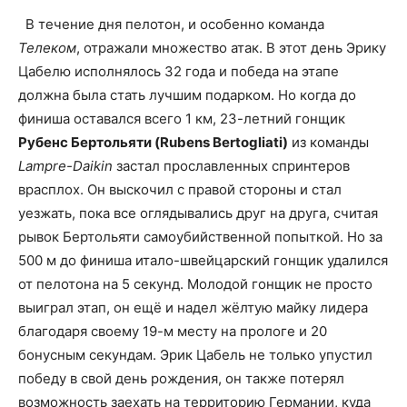
В течение дня пелотон, и особенно команда
Телеком
, отражали множество атак. В этот день Эрику
Цабелю исполнялось 32 года и победа на этапе
должна была стать лучшим подарком. Но когда до
финиша оставался всего 1 км, 23-летний гонщик
Рубенс Бертольяти (Rubens Bertogliati)
из команды
Lampre-Daikin
застал прославленных спринтеров
врасплох. Он выскочил с правой стороны и стал
уезжать, пока все оглядывались друг на друга, считая
рывок Бертольяти самоубийственной попыткой. Но за
500 м до финиша итало-швейцарский гонщик удалился
от пелотона на 5 секунд. Молодой гонщик не просто
выиграл этап, он ещё и надел жёлтую майку лидера
благодаря своему 19-м месту на прологе и 20
бонусным секундам. Эрик Цабель не только упустил
победу в свой день рождения, он также потерял
возможность заехать на территорию Германии, куда