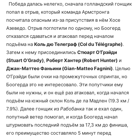
Победа далась нелегко, сначала голландский гонщик
попал в отрыв, который команда Армстронга
посчитала опасным из-за присутствия в нём Хосе
Азеведо. Отрыв поглотили по одному, но Боогерд
отказался сдаваться и атаковал перед началом
подъёма на
Коль дю Телеграф (Col du Télégraphe)
.
Затем к нему присоединились
Стюарт О’Грэйди
(Stuart O’Grady)
,
Роберт Хантер (Robert Hunter)
и
Джан-Маттео Фаньини (Gian-Matteo Fagnini)
. Целью
О’Грэйди были очки на промежуточных спринтах, но
Боогерда это не интересовало. Эти попутчики ему
были не нужны, и он ещё раз атаковал, когда начался
подъём на южный склон Коль де ла Мадлен (19.3 км /
7.9%). Далее гонщик из
Рабобанка
так и ехал один,
попутный ветер помогал, и когда Боогерд начал
штурмовать последний подъём за 17,3 км до финиша,
его преимущество составляло 5 минут перед