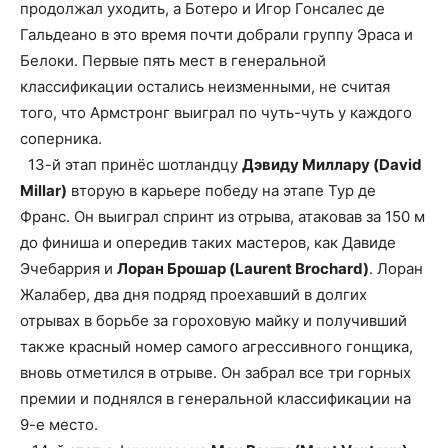
продолжал уходить, а Ботеро и Игор Гонсалес де
Гальдеано в это время почти добрали группу Эраса и
Белоки. Первые пять мест в генеральной
классификации остались неизменными, не считая
того, что Армстронг выиграл по чуть-чуть у каждого
соперника.
13-й этап принёс шотландцу
Дэвиду Миллару (David
Millar)
вторую в карьере победу на этапе Тур де
Франс. Он выиграл спринт из отрыва, атаковав за 150 м
до финиша и опередив таких мастеров, как Давиде
Эчебаррия и
Лоран Брошар (Laurent Brochard)
. Лоран
Жалабер, два дня подряд проехавший в долгих
отрывах в борьбе за гороховую майку и получивший
также красный номер самого агрессивного гонщика,
вновь отметился в отрыве. Он забрал все три горных
премии и поднялся в генеральной классификации на
9-е место.