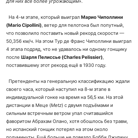
для них все более угрожающим
».
На 4-м этапе, который выиграл
Марио Чиполлини
(Mario Cipollini)
, ветер для пелотона был попутный,
что позволило поставить новый рекорд скорости —
50,356 км/ч. На этом Тур де Франс Чиполлини выиграл
4 этапа подряд, что не удавалось ни одному гонщику
после
Шарля Пелиссье (Charles Pelissier)
,
поставившему этот рекорд ещё в 1930 году.
Претенденты на генеральную классификацию ждали
своего часа, который наступил на 8-м этапе в
индивидуальной гонке на время на 56,5 км. На этой
дистанции в Меце (
Metz
) с двумя подъёмами и
сильным встречным ветром упал считавшийся
фаворитом Абрахам Олано, хотя обошлось без травм,
но испанский гонщик потерял на этом около
полуминуты. Ещё больше не повезло Бобби Джуличу,