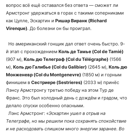
вопрос всё ещё оставался без ответа — сможет ли
Армстронг удержаться в горах с такими соперниками
как Цулле, Эскартин и
Ришар Виранк (Richard
Virenque)
. До болезни он бы проиграл.
Но американский гонщик дал ответ очень быстро. 9-
й этап с прохождением
Коль де Тамье (Col de Tamié)
(907 м),
Коль дю Телеграф (Col du Télégraphe)
(1566
м),
Коль дю Галибье (Col du Galibier)
(2645 м),
Коль дю
Монженевр (Col du Montgenevre)
(1850 м) и горным
финишем в
Сестриере (Sestrieres)
(2033 м) принёс
Лэнсу Армстронгу третью победу на этом Тур де
Франс. Это был холодный день с дождём и градом, что
делало спуски особенно опасными.
Лэнс Армстронг: «
Эскартин ушел в отрыв на
Телеграфе, но мы решили пока сохранять спокойствие
и не расходовать слишком много энергии заранее. Во