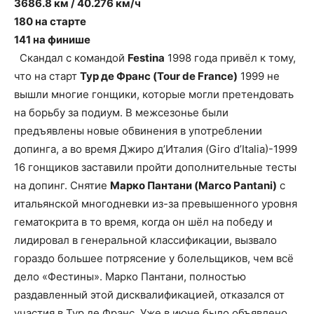
3686.8 км / 40.276 км/ч
180 на старте
141 на финише
Скандал с командой
Festina
1998 года привёл к тому,
что на старт
Тур де Франс (Tour de France)
1999 не
вышли многие гонщики, которые могли претендовать
на борьбу за подиум. В межсезонье были
предъявлены новые обвинения в употреблении
допинга, а во время Джиро д’Италия (Giro d’Italia)-1999
16 гонщиков заставили пройти дополнительные тесты
на допинг. Снятие
Марко Пантани (Marco Pantani)
с
итальянской многодневки из-за превышенного уровня
гематокрита в то время, когда он шёл на победу и
лидировал в генеральной классификации, вызвало
гораздо большее потрясение у болельщиков, чем всё
дело «Фестины». Марко Пантани, полностью
раздавленный этой дисквалификацией, отказался от
участия в Тур де Франс. Уже в июне было объявлено,