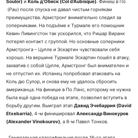
Soulor)
и
Коль д’Обиск (Col d’Aubisque)
. Финиш в По
(
Pau
) после спуска не давал чистым горнякам
преимущества. Армстронг внимательно следил за
соперниками. На подъёме к Турмале его помощник
Кевин Ливингстон так ускорился, что Ришар Виранк
потерял контакт с группой. Но основные соперники
Армстронга – Цулле и Эскартин чувствовали себя
хорошо. На вершине Турмале Эскартин пошёл в атаку,
захватив с собой Цулле, Армстронг был внимателен и
не отпустил их. Испанец попробовал атаковать на
Коль дю Сулор, и снова ему не удалось сбросить
американца. На финише в По Лэнс, которому не нужна
была ещё одна победа на этапе, позволил вступить в
борьбу другим. Выиграл этап
Давид Эчебаррия (David
Etxebarria)
, 4-м финишировал
Александр Винокуров
(Alexander Vinokourov)
, а 8-м Павел Тонков.
Генеральная классификация после 16-го этапа