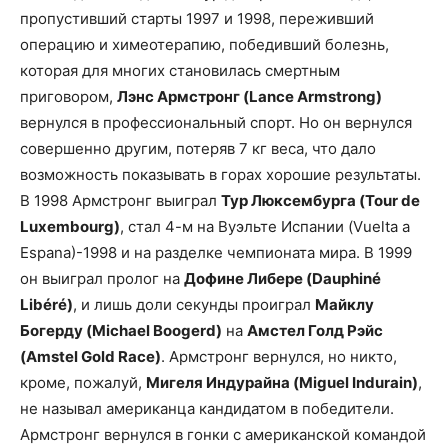
пропустивший старты 1997 и 1998, переживший
операцию и химеотерапию, победивший болезнь,
которая для многих становилась смертным
приговором,
Лэнс Армстронг (Lance Armstrong)
вернулся в профессиональный спорт. Но он вернулся
совершенно другим, потеряв 7 кг веса, что дало
возможность показывать в горах хорошие результаты.
В 1998 Армстронг выиграл
Тур Люксембурга (Tour de
Luxembourg)
, стал 4-м на Вуэльте Испании (Vuelta a
Espana)-1998 и на разделке чемпионата мира. В 1999
он выиграл пролог на
Дофине Либере (Dauphiné
Libéré)
, и лишь доли секунды проиграл
Майклу
Богерду (Michael Boogerd)
на
Амстел Голд Рэйс
(Amstel Gold Race)
. Армстронг вернулся, но никто,
кроме, пожалуй,
Мигеля Индурайна (Miguel Indurain)
,
не называл американца кандидатом в победители.
Армстронг вернулся в гонки с американской командой