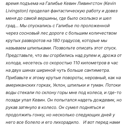
время подъема на Галибье Кевин Ливингстон (Kevin
Livingston) проделал фантастическую работу и довез
меня до самой вершины, где было скользко и шел
град… Мы спускались с Галибье по проложенной
через сосновый лес дороге с большим количеством
крутых разворотов на 180 градусов, которые мы
называем шпильками. Позвольте описать этот спуск.
Представьте, что вы сгорбились над рулем и, дрожа от
холода, несетесь со скоростью 110 километров в час
на двух шинах шириной чуть больше сантиметра.
Прибавьте к этому крутые повороты, неровный, как на
американских горках, Уклон, шпильки и туман. Потоки
воды стекали по склону горы мне под колеса, и где-то
позади упал Кевин. Он попытался надеть дождевик, но
рукав затянуло в колесо. Он сумел подняться и
продолжить гонку, но несколько следующих дней у
него все болело и его лихорадило.
И вот перед нами