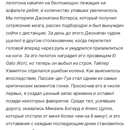
пелотона накатил на беспомощно лежащих на
асфальте ребят, и количество упавших увеличилось.
Мы потеряли Джонатана Вотерса, который получил
сотрясение мозга, рассек подбородок и был вынужден
сойти с дистанции. За день до этого Джонатан чудом
уцелел в другом столкновении, когда перелетел
головой вперед через руль и умудрился приземлиться
на ноги. За это пелотон наградил его прозвищем El
Gato (Кот), но теперь он выбыл из строя. Тайлер
Хэмилтон отделался ушибом колена. Как выяснилось
впоследствии, Пассаж-дю-Гуа стал одним из самых
критических моментов гонки. Проскочив его в числе
первых, я создал ценный запас времени и оставил
позади некоторых фаворитов. Среди тел, усеявших
дорогу, оказались Микаэль Богерд и Алекс Цулле,
которые отстали от меня более чем на 6 минут, и это
отставание с каждым последующим днем становилось