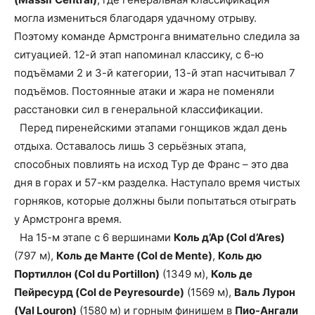
могла измениться благодаря удачному отрыву.
Поэтому команде Армстронга внимательно следила за
ситуацией. 12-й этап напоминал классику, с 6-ю
подъёмами 2 и 3-й категории, 13-й этап насчитывал 7
подъёмов. Постоянные атаки и жара не поменяли
расстановки сил в генеральной классификации.
Перед пиренейскими этапами гонщиков ждал день
отдыха. Оставалось лишь 3 серьёзных этапа,
способных повлиять на исход Тур де Франс – это два
дня в горах и 57-км разделка. Наступало время чистых
горняков, которые должны были попытаться отыграть
у Армстронга время.
На 15-м этапе с 6 вершинами
Коль д’Ар (Col d’Ares)
(797 м),
Коль де Манте (Col de Mente)
,
Коль дю
Портиллон (Col du Portillon)
(1349 м),
Коль де
Пейреcурд (Col de Peyresourde)
(1569 м),
Валь Лурон
(Val Louron)
(1580 м) и горным финишем в
Пио-Ангали