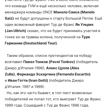
что команда
TVM
и ещё несколько человек, включая
менеджера команды
ONCE
Маноло Саиса (Manolo
Saiz)
не будут допущены к старту Большой Петли. Ещё
один возможный фаворит Тур де Франс
Ян Ульрих
(Jan Ullrich)
сказал, что не будет принимать участия в
гонке из-за травмы колена, полученной на
Туре
Германии (Deutschland Tour)
.
Таким образом, список претендентов на победу
возглавил
Павел Тонков (Pavel Tonkov)
(победитель
Джиро д’Италия-1996),
Алекс Цулле (Alex
Zulle)
,
Фернандо Эскартина (Fernando Escartin)
и
Иван Готти (Ivan Gotti)
(победитель Джиро
д’Италия 1997 и 1999).
Но, как это часто бывает, в топ-лист возможных
победителей не попал тот, кто выиграет Тур де Франс
1999 года. Сошедший с Тур де Франс 1996 года,