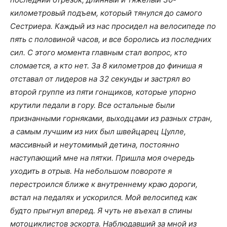
километровый подъем, который тянулся до самого
Сестриера. Каждый из нас просидел на велосипеде по
пять с половиной часов, и все боролись из последних
сил. С этого момента главным стал вопрос, кто
сломается, а кто нет. За 8 километров до финиша я
отставал от лидеров на 32 секунды и застрял во
второй группе из пяти гонщиков, которые упорно
крутили педали в гору. Все остальные были
признанными горняками, выходцами из разных стран,
а самым лучшим из них был швейцарец Цулле,
массивный и неутомимый детина, постоянно
наступающий мне на пятки. Пришла моя очередь
уходить в отрыв. На небольшом повороте я
перестроился ближе к
внутреннему краю дороги,
встал на педалях и ускорился. Мой велосипед как
будто прыгнул вперед. Я чуть не въехал в спины
мотоциклистов эскорта. Наблюдавший за мной из