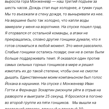
выросла гора Монженевр — наш третий подъем за
шесть часов. Дождь стал еще холоднее, а туман гуще.
Мы то въезжали в стену дождя, то выныривали из нее.
На вершине было так холодно, что капли воды
замерзли у меня на воротнике. На спуске пошел град.
Я оторвался от остальной команды, а атаки не
прекращались, словно другие гонщики думали, что я
готов сломаться в любой момент. Это меня разозлило.
Слабые гонщики остались позади; они не в силах были
больше поддерживать темп. Я оказался один против
самых сильных горных гонщиков в мире и решил
измотать их до такой степени, чтобы они не смогли
дышать. Единственным моим компаньоном был голос
Йохана в наушнике. На спуске с Монженевр Иван
Готти и Фернандо Эскартин рискнули уйти в отрыв на
развороте и выиграли 25 секунд. Я бросился в погоню
во второй группе из пяти гонщиков.
Мы вышли на
последний отрезок, длинный и тяжелый 30-