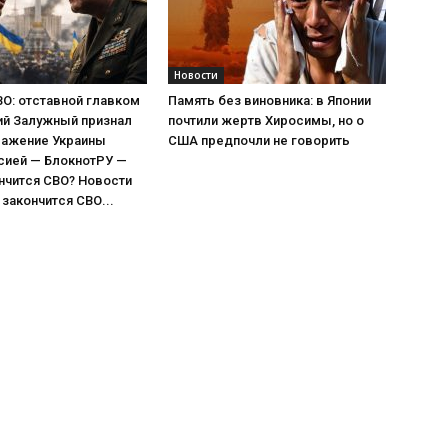
Новости
О: отставной главком
Память без виновника: в Японии
ий Залужный признал
почтили жертв Хиросимы, но о
ражение Украины
США предпочли не говорить
сией — БлокнотРУ —
нчится СВО? Новости
 закончится СВО...