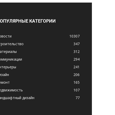
ОПУЛЯРНЫЕ КАТЕГОРИИ
овости
10307
троительство
347
атериалы
312
оммуникации
294
нтерьеры
241
изайн
206
емонт
165
едвижимость
107
андшафтный дизайн
77