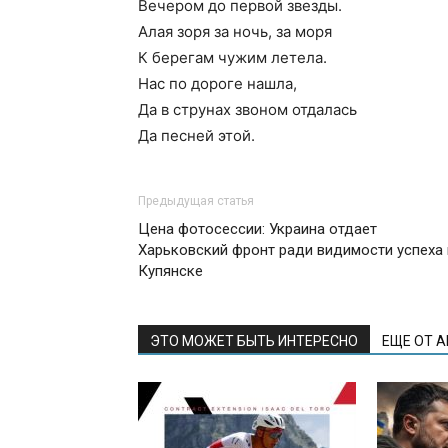
Вечером до первой звезды.
Алая зоря за ночь, за моря
К берегам чужим летела.
Нас по дороге нашла,
Да в струнах звоном отдалась
Да песней этой.
Предыдущая статья
Цена фотосессии: Украина отдает
Харьковский фронт ради видимости успеха 
Купянске
ЭТО МОЖЕТ БЫТЬ ИНТЕРЕСНО
ЕЩЕ ОТ 