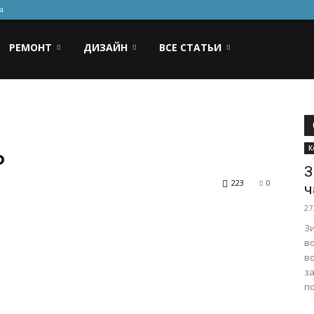
я
РЕМОНТ
ДИЗАЙН
ВСЕ СТАТЬИ
ь
К
З
223
0
ч
27
Зи
в
в
з
по