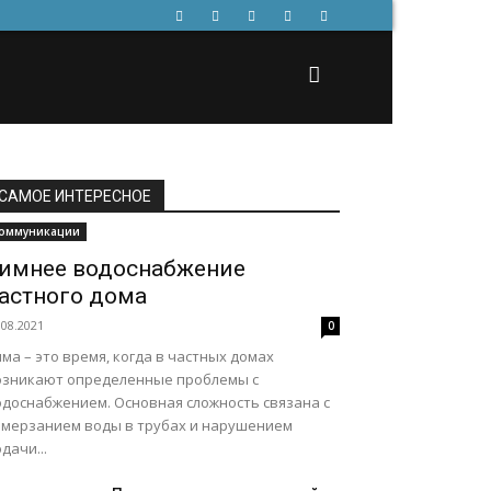
САМОЕ ИНТЕРЕСНОЕ
оммуникации
имнее водоснабжение
астного дома
.08.2021
0
ма – это время, когда в частных домах
озникают определенные проблемы с
одоснабжением. Основная сложность связана с
амерзанием воды в трубах и нарушением
дачи...