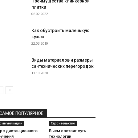
Преимущества клинкерной
плитки
06.02.2022
Как обустроить маленькую
кухню
22.03.2019
Виды материалов и размеры
сантехнических перегородок
11.10.2020
САМОЕ ПОПУЛЯРНОЕ
оммуникации
Строительство
урс дистанционного
В чем состоит суть
бучения
технологии