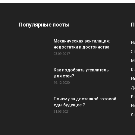
Популярные посты
П
Механическая вентиляция:
Н
недостатки и достоинства
С
03.09.2017
М
К
Как подобрать утеплитель
для стен?
И
19.12.2020
Д
Р
Почему за доставкой готовой
еды будущее ?
Н
31.03.2021
Л