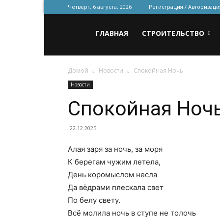
Четверг, 6 августа, 2026
Регистрация / Авторизаци
Всё
ГЛАВНАЯ
СТРОИТЕЛЬСТВО
Домой
Новости
Спокойная Ночь
для
Новости
Спокойная Ноч
строительства
22.12.2025
Алая заря за ночь, за моря
и
К берегам чужим летела,
День коромыслом несла
Да вёдрами плескала свет
ремонта
По белу свету.
Всё молила ночь в ступе не толочь