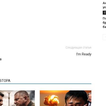
А
у
С
П
бр
ба
Следующая статья
I’m Ready
в
АВТОРА