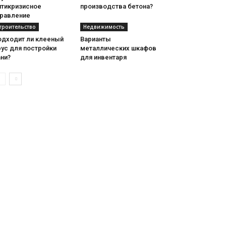
нтикризисное
производства бетона?
правление
троительство
Недвижимость
одходит ли клееный
Варианты
ус для постройки
металлических шкафов
ни?
для инвентаря