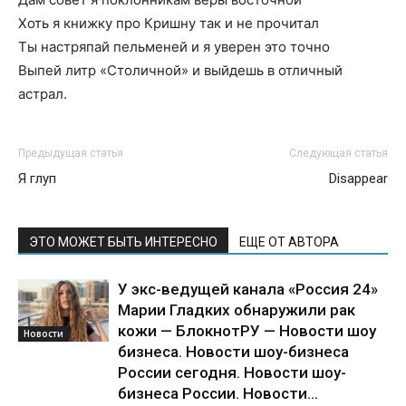
Хоть я книжку про Кришну так и не прочитал
Ты настряпай пельменей и я уверен это точно
Выпей литр «Столичной» и выйдешь в отличный
астрал.
Предыдущая статья
Следующая статья
Я глуп
Disappear
ЭТО МОЖЕТ БЫТЬ ИНТЕРЕСНО
ЕЩЕ ОТ АВТОРА
У экс-ведущей канала «Россия 24»
Марии Гладких обнаружили рак
кожи — БлокнотРУ — Новости шоу
Новости
бизнеса. Новости шоу-бизнеса
России сегодня. Новости шоу-
бизнеса России. Новости...