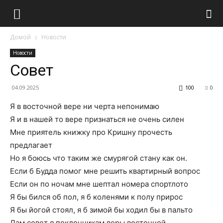
Домой
Новости
Новости
Совет
04.09.2025
100
0
Я в восточной вере ни черта непонимаю
Я и в нашей то вере признаться не очень силен
Мне приятель книжку про Кришну прочесть
предлагает
Но я боюсь что таким же смурягой стану как он.
Если б Будда помог мне решить квартирный вопрос
Если он по ночам мне шептал номера спортлото
Я бы бился об пол, я б коленями к полу прирос
Я бы йогой стоял, я б зимой бы ходил бы в пальто
Дам совет я поклонникам веры восточной