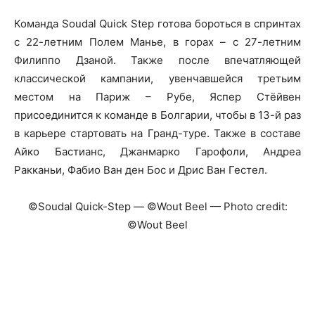
Команда Soudal Quick Step готова бороться в спринтах
с 22-летним Полем Манье, в горах – с 27-летним
Филиппо Дзаной. Также после впечатляющей
классической кампании, увенчавшейся третьим
местом на Париж – Рубе, Яспер Стёйвен
присоединится к команде в Болгарии, чтобы в 13-й раз
в карьере стартовать на Гранд-туре. Также в составе
Айко Бастианс, Джанмарко Гарофоли, Андреа
Ракканьи, Фабио Ван ден Бос и Дрис Ван Гестел.
©Soudal Quick-Step — ©Wout Beel — Photo credit:
©Wout Beel