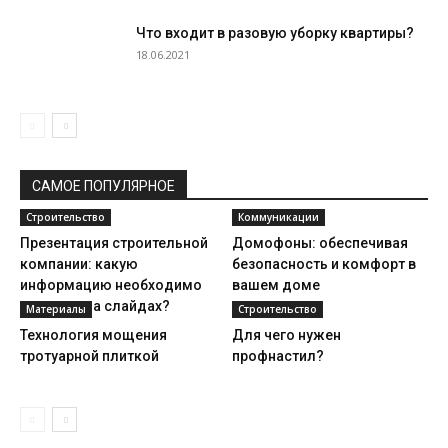
Что входит в разовую уборку квартиры?
18.06.2021
САМОЕ ПОПУЛЯРНОЕ
Строительство
Коммуникации
Презентация строительной
Домофоны: обеспечивая
компании: какую
безопасность и комфорт в
информацию необходимо
вашем доме
отразить на слайдах?
Материалы
Строительство
Технология мощения
Для чего нужен
тротуарной плиткой
профнастил?