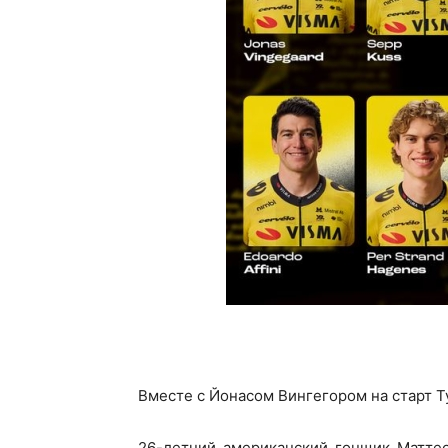
Вместе с Йонасом Вингегором на старт Т
26-летний американский гонщик Маттео