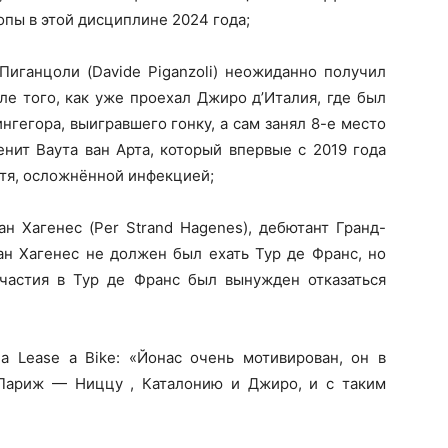
опы в этой дисциплине 2024 года;
Пиганцоли (Davide Piganzoli) неожиданно получил
ле того, как уже проехал Джиро д’Италия, где был
гегора, выигравшего гонку, а сам занял 8-е место
нит Ваута ван Арта, который впервые с 2019 года
ктя, осложнённой инфекцией;
н Хагенес (Per Strand Hagenes), дебютант Гранд-
ан Хагенес не должен был ехать Тур де Франс, но
участия в Тур де Франс был вынужден отказаться
a Lease a Bike: «Йонас очень мотивирован, он в
Париж — Ниццу , Каталонию и Джиро, и с таким