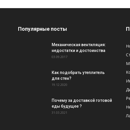
Популярные посты
П
Механическая вентиляция:
Н
недостатки и достоинства
С
03.09.2017
М
К
Как подобрать утеплитель
для стен?
И
19.12.2020
Д
Р
Почему за доставкой готовой
еды будущее ?
Н
31.03.2021
Л