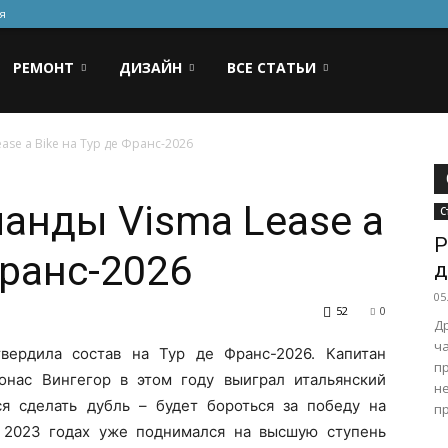
я
РЕМОНТ
ДИЗАЙН
ВСЕ СТАТЬИ
ase a Bike на Тур де Франс-2026
анды Visma Lease a
С
Р
Франс-2026
д
05
52
0
Д
ч
вердила состав на Тур де Франс-2026. Капитан
п
онас Вингегор в этом году выиграл итальянский
не
я сделать дубль – будет бороться за победу на
пр
и 2023 годах уже поднимался на высшую ступень