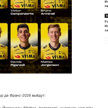
И
п
К
Ра
И
с
ур де Франс-2026 выйдут:
 Йоргенсон (Matteo Jorgenson), участник четырёх