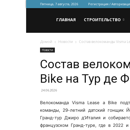
Пятница, 7 августа, 2026
Регистрация / Авторизаци
Всё
ГЛАВНАЯ
СТРОИТЕЛЬСТВО
Домой
Новости
Состав велокоманды Visma Le
для
Новости
Состав велоком
строительства
Bike на Тур де 
и
24.06.2026
Велокоманда Visma Lease a Bike подт
команды, 29-летний датский гонщик Й
ремонта
Гранд-тур Джиро д’Италия и собираетс
французском Гранд-туре, где в 2022 