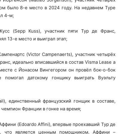
том было 8-е место в 2024 году. На недавнем Туре
л 4-м;
усс (Sepp Kuss), участник пяти Тур де Франс,
ял 13-е место и выиграл этап;
ампенартс (Victor Campenaerts), участник четырёх
ранс, идеально вписавшийся в состав Visma Lease a
Вместе с Йонасом Вингегором он провёл бок-о-бок
 помогал датскому гонщику выиграть Вуэльту
il), единственный французский гонщик в составе,
й чемпион Франции в гонке на время;
ффини (Edoardo Affini), впервые проехавший Тур де
й, что является ценным помощником. Аффини –