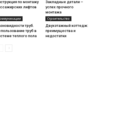
нструкция по монтажу
Закладные детали –
ассажирских лифтов
успех прочного
монтажа
оммуникации
Строительство
зновидности труб.
Двухэтажный коттедж:
спользование труб в
преимущества и
истеме теплого пола
недостатки