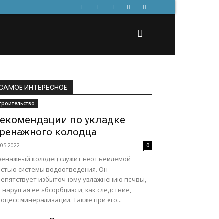
САМОЕ ИНТЕРЕСНОЕ
троительство
екомендации по укладке
ренажного колодца
.05.2022
0
ренажный колодец служит неотъемлемой
астью системы водоотведения. Он
репятствует избыточному увлажнению почвы,
 нарушая ее абсорбцию и, как следствие,
оцесс минерализации. Также при его...