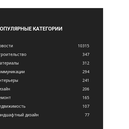
ОПУЛЯРНЫЕ КАТЕГОРИИ
овости
10315
троительство
347
атериалы
312
оммуникации
294
нтерьеры
241
изайн
206
емонт
165
едвижимость
107
андшафтный дизайн
77