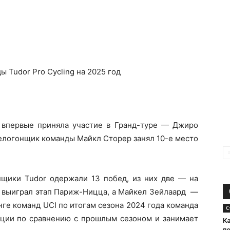
g впервые приняла участие в Гранд-туре — Джиро
велогонщик команды Майкл Сторер занял 10-е место
щики Tudor одержали 13 побед, из них две — на
н выиграл этап Париж-Ницца, а Майкел Зейлаард —
ге команд UCI по итогам сезона 2024 года команда
С
зиции по сравнению с прошлым сезоном и занимает
Ка
п