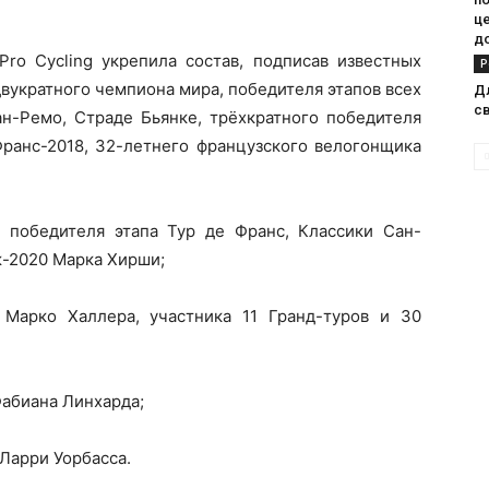
ц
д
ro Cycling укрепила состав, подписав известных
Р
вукратного чемпиона мира, победителя этапов всех
Д
с
ан-Ремо, Страде Бьянке, трёхкратного победителя
Франс-2018, 32-летнего французского велогонщика
 победителя этапа Тур де Франс, Классики Сан-
ж-2020 Марка Хирши;
 Марко Халлера, участника 11 Гранд-туров и 30
абиана Линхарда;
Ларри Уорбасса.