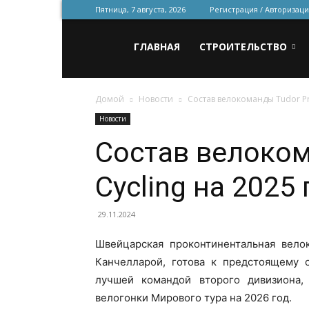
Пятница, 7 августа, 2026
Регистрация / Авторизаци
Всё
ГЛАВНАЯ
СТРОИТЕЛЬСТВО
Домой
Новости
Состав велокоманды Tudor Pro
для
Новости
Состав велоком
строительства
Cycling на 2025 
и
29.11.2024
Швейцарская проконтинентальная велок
Канчелларой, готова к предстоящему с
ремонта
лучшей командой второго дивизиона,
велогонки Мирового тура на 2026 год.