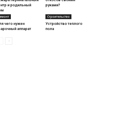
ентр и родильный
руками?
ом
емонт
Строительство
ля чего нужен
Устройство теплого
варочный аппарат
пола