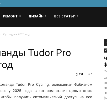
я
РЕМОНТ
ДИЗАЙН
ВСЕ СТАТЬИ
 Cycling на 2025 год
анды Tudor Pro
С
Ч
год
ф
25
151
0
Ф
со
оманда Tudor Pro Cycling, основанная Фабианом
с
езону 2025 года, в котором ставит целью стать
П
 чтобы получить автоматический доступ на все
фи