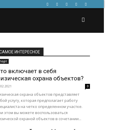
САМОЕ ИНТЕРЕСНОЕ
порт
то включает в себя
изическая охрана объектов?
.02.2021
0
изическая охрана объектов представляет
бой услугу, которая предполагает работу
пециалиста на четко определенном участке.
ри этом вы можете воспользоваться
зической охраной объектов в сочетании...