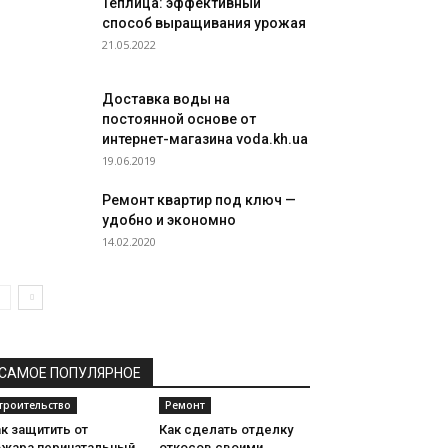
Теплица: эффективный
способ выращивания урожая
21.05.2022
Доставка воды на
постоянной основе от
интернет-магазина voda.kh.ua
19.06.2019
Ремонт квартир под ключ —
удобно и экономно
14.02.2020
САМОЕ ПОПУЛЯРНОЕ
троительство
Ремонт
к защитить от
Как сделать отделку
ожара перинатальный
откосов своими