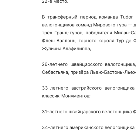
22-е место.
В трансферный период команда Tudor P
велогонщиков команд Мирового тура — д
трёх Гранд-туров, победителя Милан-С
Флеш Валлонь, горного короля Тур де 
Жулиана Алафилиппа;
26-летнего швейцарского велогонщика,
Себастьяна, призёра Льеж-Бастонь-Лье
33-летнего австрийского велогонщика
классик-Монументов;
31-летнего швейцарского велогонщика Ф
34-летнего американского велогонщика 