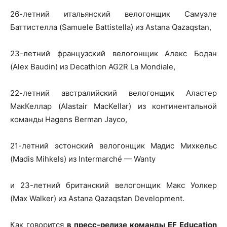
26-летний итальянский велогонщик Самуэле
Баттистелла (Samuele Battistella) из Astana Qazaqstan,
23-летний французский велогонщик Алекс Бодан
(Alex Baudin) из Decathlon AG2R La Mondiale,
22-летний австралийский велогонщик Аластер
МакКеллар (Alastair MacKellar) из континентальной
команды Hagens Berman Jayco,
21-летний эстонский велогонщик Мадис Михкельс
(Madis Mihkels) из Intermarché — Wanty
и 23-летний британский велогонщик Макс Уолкер
(Max Walker) из Astana Qazaqstan Development.
Как говорится
в пресс-релизе команды EF Education