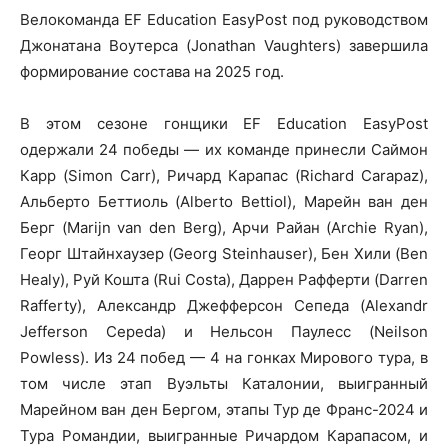
Велокоманда EF Education EasyPost под руководством
Джонатана Воутерса (Jonathan Vaughters) завершила
формирование состава на 2025 год.
В этом сезоне гонщики EF Education EasyPost
одержали 24 победы — их команде принесли Саймон
Карр (Simon Carr), Ричард Карапас (Richard Carapaz),
Альберто Беттиоль (Alberto Bettiol), Марейн ван ден
Берг (Marijn van den Berg), Арчи Райан (Archie Ryan),
Георг Штайнхаузер (Georg Steinhauser), Бен Хили (Ben
Healy), Руй Кошта (Rui Costa), Даррен Рафферти (Darren
Rafferty), Александр Джефферсон Сепеда (Alexandr
Jefferson Cepeda) и Нельсон Паулесс (Neilson
Powless). Из 24 побед — 4 на гонках Мирового тура, в
том числе этап Вуэльты Каталонии, выигранный
Марейном ван ден Бергом, этапы Тур де Франс-2024 и
Тура Романдии, выигранные Ричардом Карапасом, и