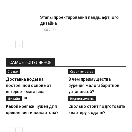
Этапы проектирования ландшафтного
дизайна
10.08.2021
САМОЕ ПОПУЛЯРНОЕ
Статьи
Строительство
Доставка воды на
В чем преимущества
постоянной основе от
бурения малогабаритной
интернет-магазина
установкой?
voda.kh.ua
Дизайн
Недвижимость
Какой крепеж нужен для
Сколько стоит подготовить
крепления гипсокартона?
квартиру к сдаче?