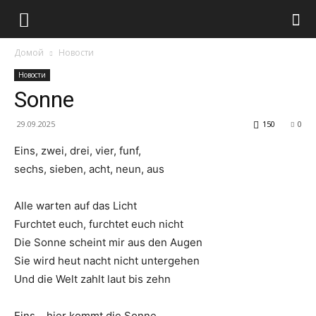
Домой
Новости
Новости
Sonne
29.09.2025
150
0
Eins, zwei, drei, vier, funf,
sechs, sieben, acht, neun, aus
Alle warten auf das Licht
Furchtet euch, furchtet euch nicht
Die Sonne scheint mir aus den Augen
Sie wird heut nacht nicht untergehen
Und die Welt zahlt laut bis zehn
Eins… hier kommt die Sonne