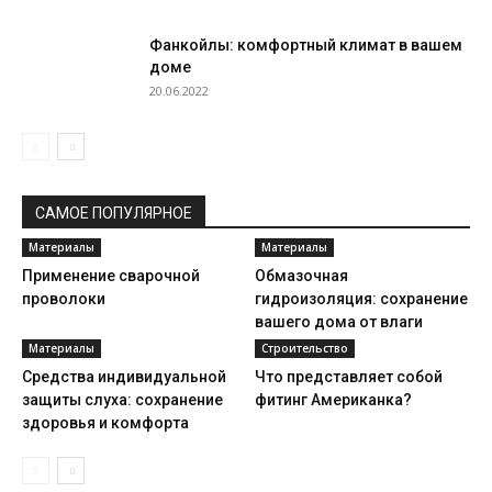
Фанкойлы: комфортный климат в вашем
доме
20.06.2022
САМОЕ ПОПУЛЯРНОЕ
Материалы
Материалы
Применение сварочной
Обмазочная
проволоки
гидроизоляция: сохранение
вашего дома от влаги
Материалы
Строительство
Средства индивидуальной
Что представляет собой
защиты слуха: сохранение
фитинг Американка?
здоровья и комфорта