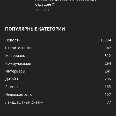
будущее ?
31.03.2021
ПОПУЛЯРНЫЕ КАТЕГОРИИ
Новости
10304
Строительство
347
Материалы
312
Коммуникации
294
Интерьеры
241
Дизайн
206
Ремонт
165
Недвижимость
107
Ландшафтный дизайн
77