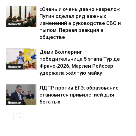
«Очень и очень давно назрело»:
Путин сделал ряд важных
изменений в руководстве СВО и
Новости
тылом. Первая реакция в
обществе
Деми Воллеринг —
победительница 5 этапа Тур де
Франс-2026, Марлен Ройссер
Новости
удержала жёлтую майку
ЛДПР против ЕГЭ: образование
становится привилегией для
богатых
Новости