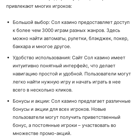
привлекают многих игроков:
Большой выбор: Сол казино предоставляет доступ
к более чем 3000 играм разных жанров. Здесь
можно найти автоматы, рулетки, блэкджек, покер,
баккара и многое другое.
Удобство использования: Сайт Сол казино имеет
интуитивно понятный интерфейс, что делает
навигацию простой и удобной. Пользователи могут
легко найти нужную игру и начать играть в нее
всего в несколько кликов.
Бонусы и акции: Сол казино предлагает различные
бонусы и акции для всех игроков. Новые
пользователи могут получить приветственный
бонус, а постоянные игроки – участвовать во
множестве промо-акций.