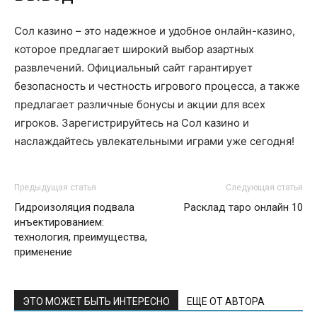
Сол казино – это надежное и удобное онлайн-казино,
которое предлагает широкий выбор азартных
развлечений. Официальный сайт гарантирует
безопасность и честность игрового процесса, а также
предлагает различные бонусы и акции для всех
игроков. Зарегистрируйтесь на Сол казино и
наслаждайтесь увлекательными играми уже сегодня!
Предыдущая статья
Следующая статья
Гидроизоляция подвала
Расклад таро онлайн 10
инъектированием:
технология, преимущества,
применение
ЭТО МОЖЕТ БЫТЬ ИНТЕРЕСНО
ЕЩЕ ОТ АВТОРА