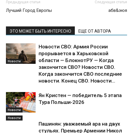
Предыдущая статья
Следующая статья
Лучший Город Европы
абв&эюя
ЭТО МОЖЕТ БЫТЬ ИНТЕРЕСНО
ЕЩЕ ОТ АВТОРА
Новости СВО: Армия России
прорывается в Харьковской
области — БлокнотРУ — Когда
Новости
закончится СВО? Новости СВО.
Когда закончится СВО последние
новости. Конец СВО. Новости...
Ян Кристен — победитель 5 этапа
Тура Польши-2026
Новости
Новости
Пашинян: уважаемый ара на двух
стульях. Премьер Армении Никол