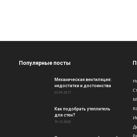
Популярные посты
П
Механическая вентиляция:
Н
недостатки и достоинства
С
03.09.2017
М
К
Как подобрать утеплитель
для стен?
И
19.12.2020
Д
Р