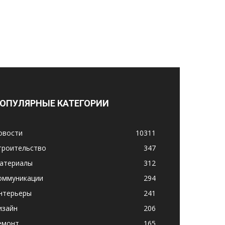
ОПУЛЯРНЫЕ КАТЕГОРИИ
овости
10311
троительство
347
атериалы
312
оммуникации
294
нтерьеры
241
изайн
206
емонт
165