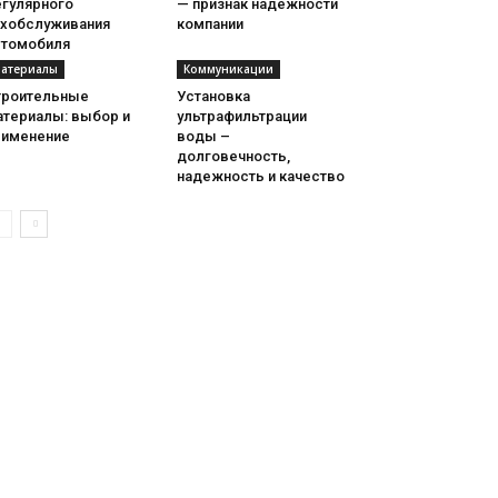
егулярного
— признак надежности
ехобслуживания
компании
втомобиля
атериалы
Коммуникации
троительные
Установка
атериалы: выбор и
ультрафильтрации
рименение
воды –
долговечность,
надежность и качество