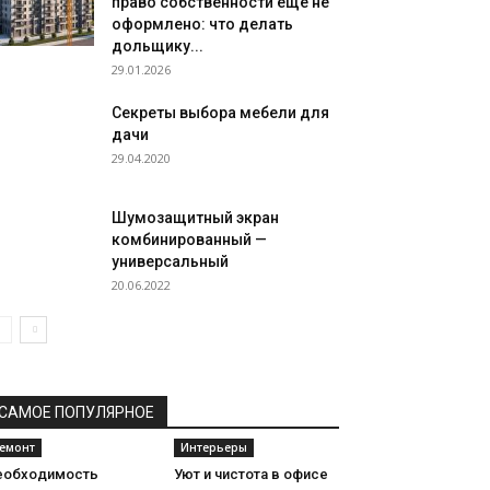
право собственности еще не
оформлено: что делать
дольщику...
29.01.2026
Секреты выбора мебели для
дачи
29.04.2020
Шумозащитный экран
комбинированный —
универсальный
20.06.2022
САМОЕ ПОПУЛЯРНОЕ
емонт
Интерьеры
еобходимость
Уют и чистота в офисе