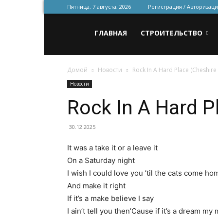
Пятница, 7 августа, 2026
Регистрация / Авторизаци
Всё
ГЛАВНАЯ
СТРОИТЕЛЬСТВО
Домой
Новости
Rock In A Hard Place (Cheshire 
для
Новости
Rock In A Hard P
строительства
30.12.2025
It was a take it or a leave it
и
On a Saturday night
I wish I could love you ’til the cats come ho
And make it right
ремонта
If it’s a make believe I say
I ain’t tell you then’Cause if it’s a dream 