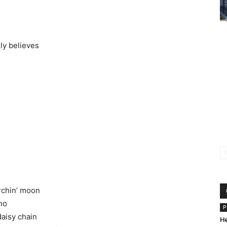
ly believes
rchin’ moon
ho
Р
daisy chain
Н