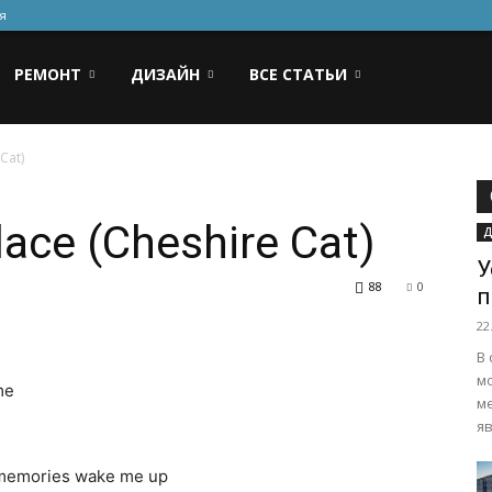
я
РЕМОНТ
ДИЗАЙН
ВСЕ СТАТЬИ
Cat)
lace (Cheshire Cat)
Д
У
88
0
п
22
В
м
me
м
яв
my memories wake me up