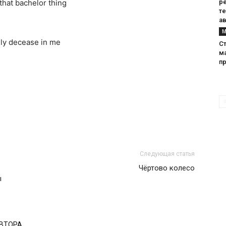
 that bachelor thing
р
т
а
М
nly decease in me
С
м
п
Следующая статья
Чёртово колесо
ы
АВТОРА