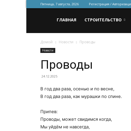
Пятница, 7 августа, 2026
Регистрация / Авторизаци
Всё
ГЛАВНАЯ
СТРОИТЕЛЬСТВО
Домой
Новости
Проводы
для
Новости
Проводы
строительства
24.12.2025
В год два раза, осенью и по весне,
и
В год два раза, как мурашки по спине.
Припев:
ремонта
Проводы, может свидимся когда,
Мы уйдём не навсегда,