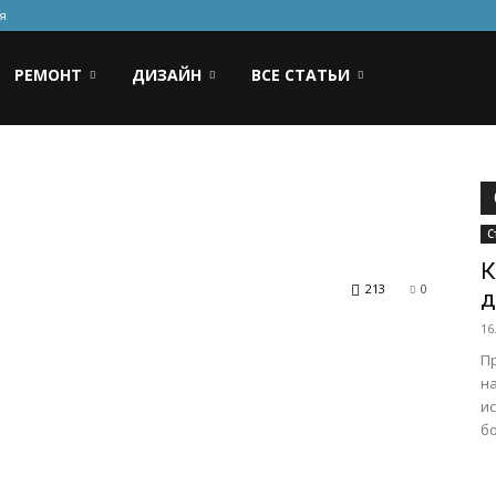
я
РЕМОНТ
ДИЗАЙН
ВСЕ СТАТЬИ
С
К
213
0
д
16
П
на
ис
б