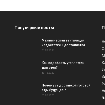
Популярные посты
П
Механическая вентиляция:
Н
недостатки и достоинства
С
03.09.2017
М
К
Как подобрать утеплитель
для стен?
И
19.12.2020
Д
Р
Почему за доставкой готовой
еды будущее ?
Н
31.03.2021
Л