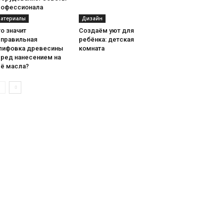
рофессионала
атериалы
Дизайн
о значит
Создаём уют для
еправильная
ребёнка: детская
лифовка древесины
комната
еред нанесением на
её масла?