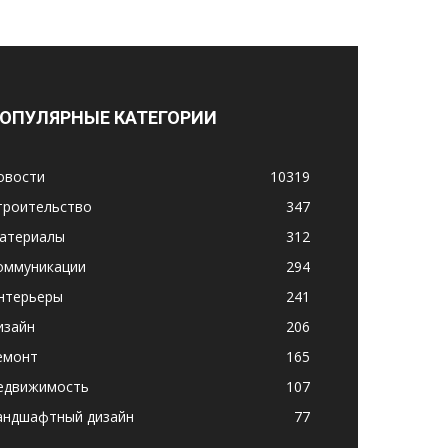
ОПУЛЯРНЫЕ КАТЕГОРИИ
овости
10319
троительство
347
атериалы
312
оммуникации
294
нтерьеры
241
изайн
206
емонт
165
едвижимость
107
андшафтный дизайн
77