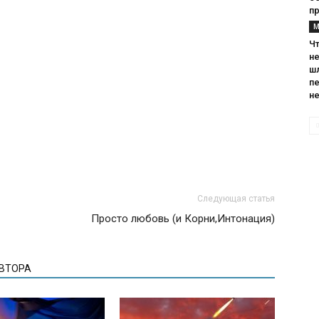
п
М
Чт
н
ш
п
н
Следующая статья
Просто любовь (и Корни,Интонация)
АВТОРА