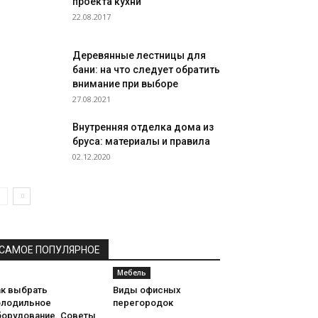
проекта кухни
22.08.2017
Деревянные лестницы для
бани: на что следует обратить
внимание при выборе
27.08.2021
Внутренняя отделка дома из
бруса: материалы и правила
02.12.2020
САМОЕ ПОПУЛЯРНОЕ
Мебель
ак выбрать
Виды офисных
олодильное
перегородок
борудование. Советы