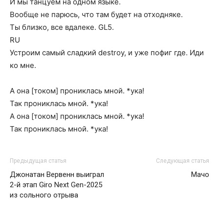
И мы танцуем на одном языке.
Вообще не парюсь, что там будет на отходняке.
Ты близко, все вдалеке. GL5.
RU
Устроим самый сладкий destroy, и уже пофиг где. Иди
ко мне.
А она [током] прониклась мной. *ука!
Так прониклась мной. *ука!
А она [током] прониклась мной. *ука!
Так прониклась мной. *ука!
Предыдущая статья
Следующая статья
Джонатан Вервенн выиграл
Мачо
2-й этап Giro Next Gen-2025
из сольного отрыва