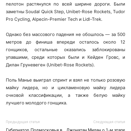
пелотон растянулся по всей ширине дороги. Были
заметны Soudal Quick Step, Unibet-Rose Rockets, Tudor
Pro Cycling, Alpecin-Premier Tech и Lidl-Trek.
Однако без массового падения не обошлось — за 500
метров до финиша впереди осталось около 12
гонщиков, остальные оказались заблокированы
упавшими, среди которых были и Кейден Гровс, и
Дилан Груневеген (Unibet-Rose Rockets).
Поль Манье выиграл спринт и взял не только розовую
майку лидера, но и цикламеновую майку лидера
очковой классификации, а также белую майку
лучшего молодого гонщика.
Предыдущая статья
Следующая статья
Губернатор Подмосковья в
Джонатан Милан о 1-м этапе