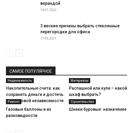
верандой
14.01.2022
3 веские причины выбрать стеклянные
перегородки для офиса
17.06.2021
САМОЕ ПОПУЛЯРНОЕ
Недвижимость
Материалы
Накопительные счета: как
Распашной или купе – какой
сохранить деньги и достичь
шкаф выбрать?
финансовой независимости
Ремонт
Строительство
Газовые баллоны и их
Шнеки буровые: назначение
разновидности