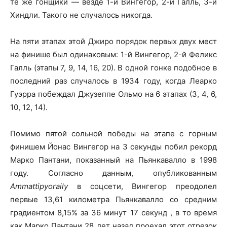
те же гонщики — везде 1-й Вингегор, 2-й Галль, 3-й
Хиндли. Такого не случалось никогда.
На пяти этапах этой Джиро порядок первых двух мест
на финише был одинаковым: 1-й Вингегор, 2-й Феликс
Галль (этапы 7, 9, 14, 16, 20). В одной гонке подобное в
последний раз случалось в 1934 году, когда Леарко
Гуэрра побеждал Джузеппе Ольмо на 6 этапах (3, 4, 6,
10, 12, 14).
Помимо пятой сольной победы на этапе с горным
финишем Йонас Вингегор на 3 секунды побил рекорд
Марко Пантани, показанный на Пьянкавалло в 1998
году. Согласно данным, опубликованным
Ammattipyoraily
в соцсети, Вингегор преодолел
первые 13,61 километра Пьянкавалло со средним
градиентом 8,15% за 36 минут 17 секунд , в то время
как Марко Пантани 28 лет назад проехал этот отрезок