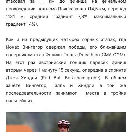
атаковал за 11 км до финиша на финальном
прохождении подъёма Пьянкавалло (14,5 км, перепад
1131 м, средний градиент 7,8%, максимальный
градиент 14%).
Как и на предыдущих четырёх горных этапах, где
Йонас Вингегор одержал победы, его ближайшим
соперником стал Феликс Галль (Decathlon CMA CGM).
На этот раз австрийский гонщик пересёк финиш
вторым через 1 минуту 15 секунд, опередив в спринте
Джея Хиндли (Red Bull Bora-hansgrohe). В общем
зачёте Вингегор, Галль и Хиндли в той же
последовательности занимают места в тройке
сильнейших.