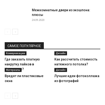
Межкомнатные двери из экошпона:
плюсы
24.09.2020
САМОЕ ПОПУЛЯРНОЕ
Коммуникации
Дизайн
Где заказать платную
Как рассчитать стоимость
накрутку лайков в
натяжного потолка?
Инстаграм?
Материалы
Дизайн
Вредят ли пластиковые
Лучшие идеи фотоколлажа
окна
из фотографий