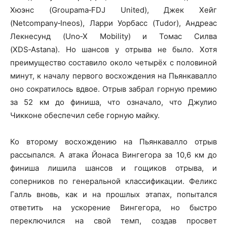
Хюэнс (Groupama‑FDJ United), Джек Хейг
(Netcompany‑Ineos), Ларри Уорбасс (Tudor), Андреас
Лекнесунд (Uno‑X Mobility) и Томас Силва
(XDS‑Astana). Но шансов у отрыва не было. Хотя
преимущество составило около четырёх с половиной
минут, к началу первого восхождения на Пьянкавалло
оно сократилось вдвое. Отрыв забрал горную премию
за 52 км до финиша, что означало, что Джулио
Чикконе обеспечил себе горную майку.
Ко второму восхождению на Пьянкавалло отрыв
рассыпался. А атака Йонаса Вингегора за 10,6 км до
финиша лишила шансов и гощиков отрыва, и
соперников по генеральной классификации. Феликс
Галль вновь, как и на прошлых этапах, попытался
ответить на ускорение Вингегора, но быстро
переключился на свой темп, создав просвет