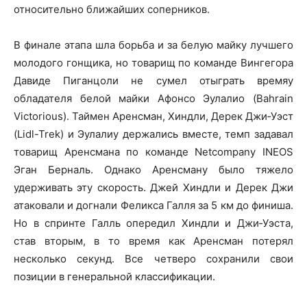
относительно ближайших соперников.
В финале этапа шла борьба и за белую майку лучшего
молодого гонщика, но товарищ по команде Вингегора
Давиде Пиганцоли не сумел отыграть времяу
обладателя белой майки Афонсо Эулалио (Bahrain
Victorious). Таймен Аренсман, Хиндли, Дерек Джи‑Уэст
(Lidl-Trek) и Эулалиу держались вместе, темп задавал
товарищ Аренсмана по команде Netcompany INEOS
Эган Берналь. Однако Аренсману было тяжело
удерживать эту скорость. Джей Хиндли и Дерек Джи
атаковали и догнали Феликса Галля за 5 км до финиша.
Но в спринте Галль опередил Хиндли и Джи‑Уэста,
став вторым, в то время как Аренсман потерял
несколько секунд. Все четверо сохранили свои
позиции в генеральной классификации.