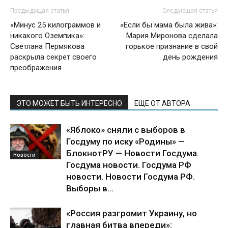
Предыдущая статья
Следующая статья
«Минус 25 килограммов и
«Если бы мама была жива»:
никакого Оземпика»:
Мария Миронова сделала
Светлана Пермякова
горькое признание в свой
раскрыла секрет своего
день рождения
преображения
ЭТО МОЖЕТ БЫТЬ ИНТЕРЕСНО
ЕЩЕ ОТ АВТОРА
«Яблоко» сняли с выборов в
Госдуму по иску «Родины» —
БлокнотРУ — Новости Госдума.
Новости
Госдума новости. Госдума РФ
новости. Новости Госдума РФ.
Выборы в...
«Россия разгромит Украину, но
главная битва впереди»: