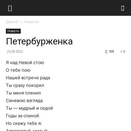
Домой
Новости
Новости
Петербурженка
25.08.2025
109
0
Я над Невой стою
О тебе пою
Нашей встрече рада
Ты сразу покорил
Ты меня пленил
Синевою взгляда
Ты — мудрый и седой
Годы за спиной
Но скажу тебе я:
Здравствуй, милый