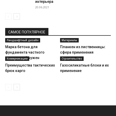
интерьера
20.06.2021
САМОЕ ПОПУЛЯРНОЕ
Ландшафтный дизайн
Материалы
Марка бетона для
Планкен из лиственницы:
фундамента частного
сфера применения
дома: какой нужен
Коммуникации
Строительство
Преимущества тактических
Газосиликатные блоки и их
брюк карго
применение