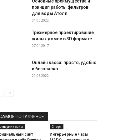
Основные преимущества и
принцип работы фильтров
для воды Атолл
01.06.2022
Трехмерное проектирование
жилых домов в 3D формате
07.04.2017
Онлайн касса: просто, удобно
и безопасно
20.06.2022
САМОЕ ПОПУЛЯРНОЕ
оммуникации
Спорт
фициальный сайт
Интерьерные часы
рового клуба Вулкан
MADO — настоящее