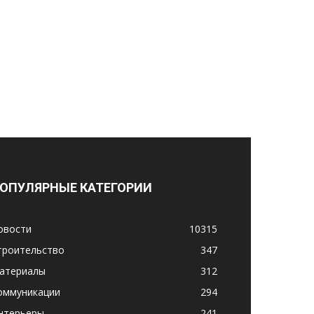
ОПУЛЯРНЫЕ КАТЕГОРИИ
овости
10315
троительство
347
атериалы
312
оммуникации
294
нтерьеры
241