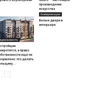
произведение
искусства
Коммуникации
Белые двери в
интерьере
едвижимость
астройщик
нкротится, а право
обственности еще не
формлено: что делать
льщику...