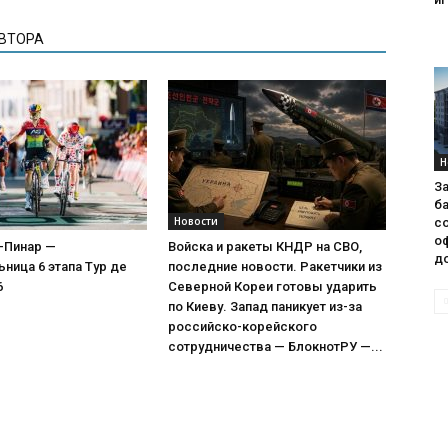
АВТОРА
Н
З
ба
Новости
с
о
-Пинар —
Войска и ракеты КНДР на СВО,
до
ница 6 этапа Тур де
последние новости. Ракетчики из
6
Северной Кореи готовы ударить
по Киеву. Запад паникует из-за
российско-корейского
сотрудничества — БлокнотРУ —...