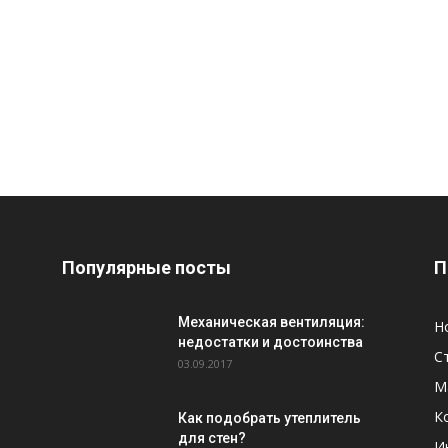
Популярные посты
П
Механическая вентиляция:
Н
недостатки и достоинства
С
03.09.2017
М
К
Как подобрать утеплитель
для стен?
И