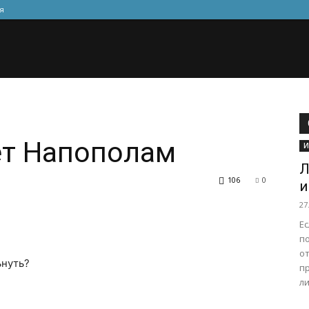
я
ёт Напополам
И
Л
106
0
и
27
Е
по
о
ьнуть?
п
ли