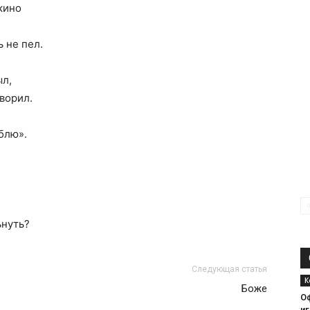
кино
 не пел.
ыл,
ворил.
юблю».
ьнуть?
Следующая статья
К
Боже
О
иг