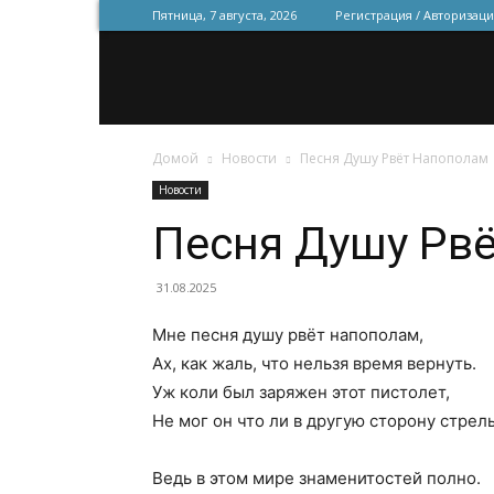
Пятница, 7 августа, 2026
Регистрация / Авторизаци
Домой
Новости
Песня Душу Рвёт Напополам
Новости
Песня Душу Рв
31.08.2025
Мне песня душу рвёт напополам,
Ах, как жаль, что нельзя время вернуть.
Уж коли был заряжен этот пистолет,
Не мог он что ли в другую сторону стрел
Ведь в этом мире знаменитостей полно.