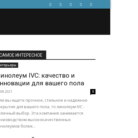
САМОЕ ИНТЕРЕСНОЕ
нтерьеры
инолеум IVC: качество и
нновации для вашего пола
.08.2021
0
сли вы ищете прочное, стильное и надежное
крытие для вашего пола, то линолеум IVC -
тличный выбор. Эта компания занимается
роизводством высококачественных
нолеумов более...