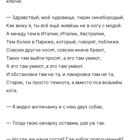
ключи.
— Здравствуй, моё чудовище, тиран синебородый,
Как вижу я, ты всё ещё живёшь не в ногу с модой.
А между тем в Италии, Италии, Австралии,
Тем более в Париже, который, говорят, поближе.
Совсем другое носят, совсем иначе бреют,
Таких там выйти просят, а это там умеют,
А это там умеют, а это там умеют.
И обстановка там не та, и лакировка там не та,
Старик, ты просто темнота, а вместо пса возьмём
кота.
— Я видел англичанку и с нею двух собак,
— Тогда твою овчарку оставим, раз уж так.
— Но где же наши гости? Где кубок драгоценный?